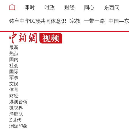
即时
时政
财经
同心
东西问
铸牢中华民族共同体意识
宗教
一带一路
中国—
最新
热点
国内
社会
国际
军事
文娱
体育
财经
港澳台侨
微视界
洋腔队
Z世代
澜湄印象