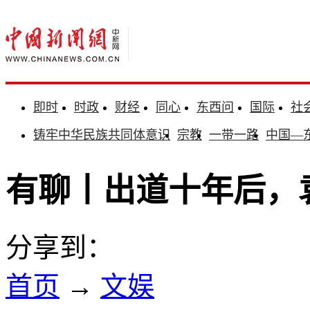
即时
时政
财经
同心
东西问
国际
社
铸牢中华民族共同体意识
宗教
一带一路
中国—
有聊丨出道十年后，
分享到：
首页
→
文娱