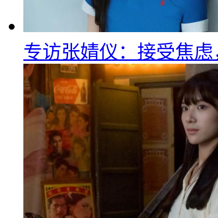
专访张婧仪：接受焦虑