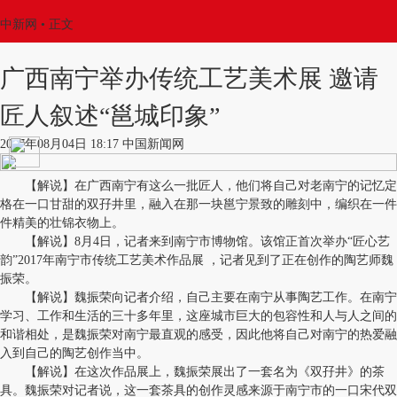
中新网
•
正文
广西南宁举办传统工艺美术展 邀请
匠人叙述“邕城印象”
2017年08月04日 18:17 中国新闻网
【解说】在广西南宁有这么一批匠人，他们将自己对老南宁的记忆定
格在一口甘甜的双孖井里，融入在那一块邕宁景致的雕刻中，编织在一件
件精美的壮锦衣物上。
【解说】8月4日，记者来到南宁市博物馆。该馆正首次举办“匠心艺
韵”2017年南宁市传统工艺美术作品展 ，记者见到了正在创作的陶艺师魏
振荣。
【解说】魏振荣向记者介绍，自己主要在南宁从事陶艺工作。在南宁
学习、工作和生活的三十多年里，这座城市巨大的包容性和人与人之间的
和谐相处，是魏振荣对南宁最直观的感受，因此他将自己对南宁的热爱融
入到自己的陶艺创作当中。
【解说】在这次作品展上，魏振荣展出了一套名为《双孖井》的茶
具。魏振荣对记者说，这一套茶具的创作灵感来源于南宁市的一口宋代双