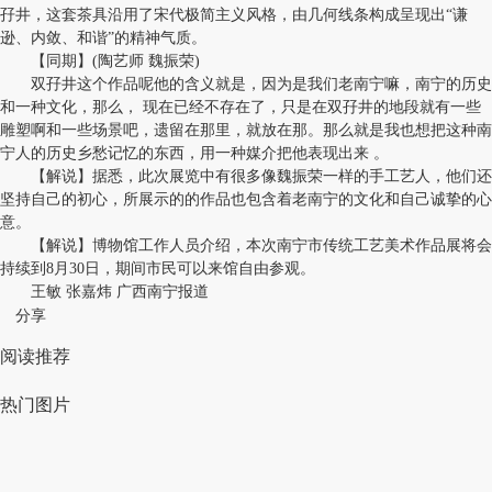
孖井，这套茶具沿用了宋代极简主义风格，由几何线条构成呈现出“谦
逊、内敛、和谐”的精神气质。
【同期】(陶艺师 魏振荣)
双孖井这个作品呢他的含义就是，因为是我们老南宁嘛，南宁的历史
和一种文化，那么， 现在已经不存在了，只是在双孖井的地段就有一些
雕塑啊和一些场景吧，遗留在那里，就放在那。那么就是我也想把这种南
宁人的历史乡愁记忆的东西，用一种媒介把他表现出来 。
【解说】据悉，此次展览中有很多像魏振荣一样的手工艺人，他们还
坚持自己的初心，所展示的的作品也包含着老南宁的文化和自己诚挚的心
意。
【解说】博物馆工作人员介绍，本次南宁市传统工艺美术作品展将会
持续到8月30日，期间市民可以来馆自由参观。
王敏 张嘉炜 广西南宁报道
分享
阅读推荐
热门图片