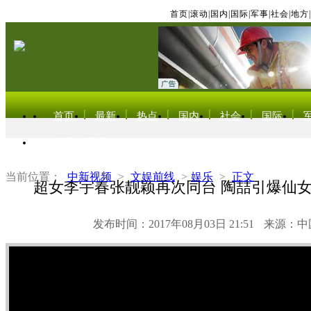
首页
|
滚动
|
国内
|
国际
|
军事
|
社会
|
地方
|
首页
最新
热点
国内
社会
国际
东北亚电视网
当前位置：
中新视频
>
文娱前线
>
娱乐
>
正文
超女李宇春张靓颖再次同台 陶喆引爆仙
发布时间：2017年08月03日 21:51
来源：中