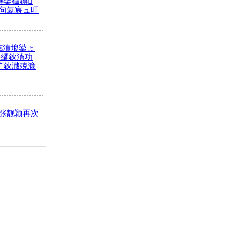
榫欒櫨鏄
句氦宸ュ叿
€濆埌鍙ょ
拌繘鈥滀功
笀鈥濈殑濂
张靓颖再次