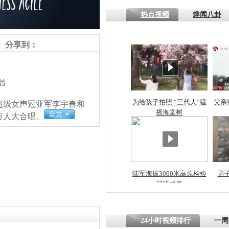
热点视频
趣闻八卦
分享到：
唱
为给孩子拍照 “三代人”猛
父亲
超级女声冠亚军李宇春和
摇海棠树
万人大合唱。
陆军海拔3000米高原检验
男
训练成果
责任编辑：【
唐伟杰
】
24小时视频排行
一周