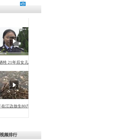
牺牲 21年后女儿从警
子在江边放生80斤蛇
视频排行