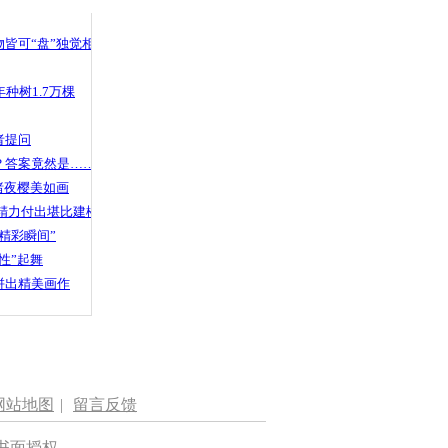
皆可“盘”独觉相声
种树1.7万棵
者提问
？答案竟然是……
渚夜樱美如画
精力付出堪比建楼
精彩瞬间”
性”起舞
拼出精美画作
网站地图
|
留言反馈
书面授权。