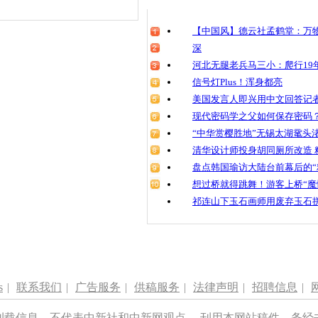
【中国风】德云社孟鹤堂：万物
深
河北无腿老兵马三小：爬行19年
信号灯Plus！浑身都亮
美国发言人即兴用中文回答记
现代密码学之父如何保存密码
“中华赏樱胜地”无锡太湖鼋头
清华设计师投身胡同厕所改造 
盘点韩国瑜访大陆台前幕后的“
想过桥就得跳舞！游客上桥“魔
祁连山下玉石画师用废弃玉石
s
|
联系我们
|
广告服务
|
供稿服务
|
法律声明
|
招聘信息
|
刊载信息，不代表中新社和中新网观点。 刊用本网站稿件，务经