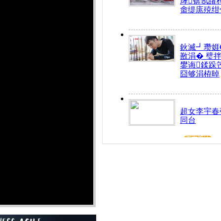
庨锛氬皬
畬缇庣殑绀
鈥滅┛瓒娾
敾涓� 璧
鐢诲鍒跺
囧够涓栫晫
超女李宇春
同台