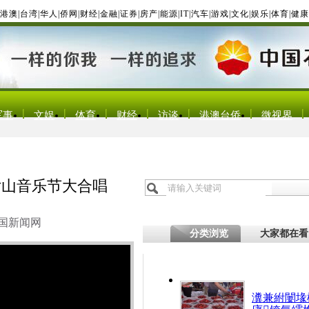
港澳
|
台湾
|
华人
|
侨网
|
财经
|
金融
|
证券
|
房产
|
能源
|
IT
|
汽车
|
游戏
|
文化
|
娱乐
|
体育
|
健康
军事
文娱
体育
财经
访谈
港澳台侨
微视界
女山音乐节大合唱
国新闻网
分类浏览
大家都在看
瀵兼紨闄堟