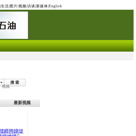
|
生活
|
图片
|
视频
|
访谈
|
新媒体
|
English
搜 索
视频
最新视频
檽鍗胯皥缇