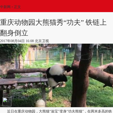
中新网
•
正文
重庆动物园大熊猫秀“功夫” 铁链上
翻身倒立
2017年08月04日 16:08 北京卫视
近日在重庆动物园，大熊猫“渝宝”变身“功夫熊猫”，在两米多高的铁