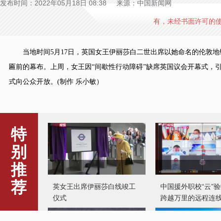
发布时间：2022年05月18日 08:38 来源：中国新闻网
有，未经书面许可的
当地时间5月17日，英国女王伊丽莎白二世出席以她命名的伦敦地
匾前的幕布。上周，女王因“间歇性行动障碍”缺席英国议会开幕式，
式向公众开放。(制作 乐小敏）
特
别
英女王出席伊丽莎白线竣工
中国援外职校“云”
推
仪式
跨越万里的远程连
荐