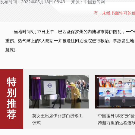
发布时间：2022年05月18日 08:43 来源：中国新闻网
有，未经书面许可的
当地时间5月17日上午，巴西圣保罗州的内陆城市博伊图瓦，一个载
重伤。热气球上的9人随后一并被送往附近医院进行救治。事故发生地
慧乾)
特
别
推
荐
英女王出席伊丽莎白线竣工
中国援外职校“云”
仪式
跨越万里的远程连