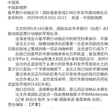
中国风
中国新视野
最早爬行动物足印！国际最新发现3.56亿年前羊膜动物化
发布时间：2025年05月15日 10:21 来源：中国新闻网
北京时间5月14日夜间，国际知名学术期刊《自然》在线
膜动物是爬行动物的早期近亲。
这项发现迄今最早爬行动物足印的研究结果揭示，羊膜动
该论文介绍，陆栖动物演化的重要一步是有四肢的生物(名
后能在陆地上繁殖的唯一四足动物种群，这也使它们成为了
此前已知最早的羊膜动物身体化石和轨迹，被追溯至约3.
拉大学Per E. Ahlberg和澳大利亚合作者发现的足印，
这次的足迹发现于从澳大利亚维多利亚州雪原组出土的一块
显示它们是由一个羊膜动物留下，这比之前已知的羊膜动物足
通过将前后足印间的距离与足印形状类似的现代巨蜥的足
论文作者认为，这些发现表明，现代羊膜动物的共同祖先可能
泥盆统早期(约3.8亿年前)。
他们总结说，该推断如果属实，那么四足动物从水栖生物
论文作者团队还提供一段由弗林德斯大学和Monkeyst
(记者 孙自法 制作 乐小敏 视频来源 施普林格·自然）
责任编辑：【罗攀】