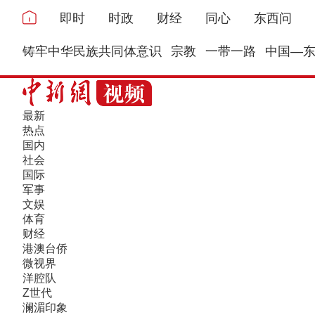
即时
时政
财经
同心
东西问
铸牢中华民族共同体意识
宗教
一带一路
中国—
最新
热点
国内
社会
国际
军事
文娱
体育
财经
港澳台侨
微视界
洋腔队
Z世代
澜湄印象