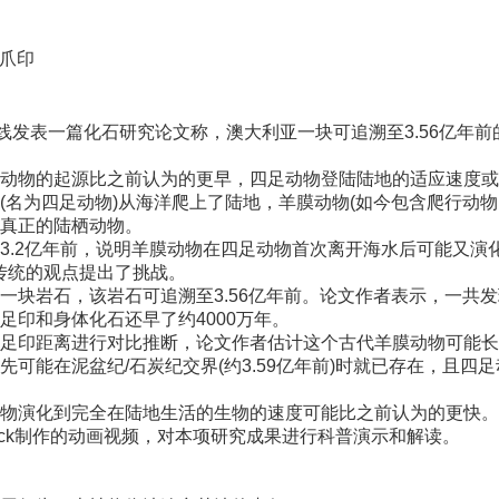
石爪印
发表一篇化石研究论文称，澳大利亚一块可追溯至3.56亿年
物的起源比之前认为的更早，四足动物登陆陆地的适应速度或
为四足动物)从海洋爬上了陆地，羊膜动物(如今包含爬行动物
真正的陆栖动物。
2亿年前，说明羊膜动物在四足动物首次离开海水后可能又演化
则对传统的观点提出了挑战。
岩石，该岩石可追溯至3.56亿年前。论文作者表示，一共发
印和身体化石还早了约4000万年。
印距离进行对比推断，论文作者估计这个古代羊膜动物可能长约
在泥盆纪/石炭纪交界(约3.59亿年前)时就已存在，且四足
演化到完全在陆地生活的生物的速度可能比之前认为的更快。
ack制作的动画视频，对本项研究成果进行科普演示和解读。