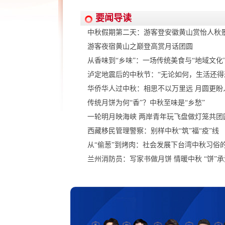
要闻导读
中秋假期第二天：游客登安徽黄山赏怡人秋
游客夜宿黄山之巅登高赏月话团圆
从香味到“乡味”：一场传统美食与“地域文化”
泸定地震后的中秋节：“无论如何，生活还得
华侨华人过中秋：相思不以万里远 月圆更盼
传统月饼为何“香”？中秋至味是“乡愁”
一轮明月映海峡 两岸青年玩飞盘做灯笼共团
西藏移民管理警察：别样中秋“筑”福“疫”线
从“偷葱”到烤肉：社会发展下台湾中秋习俗
兰州消防员：写家书做月饼 情暖中秋 “饼”