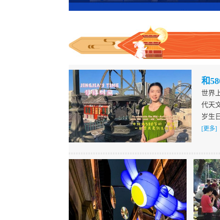
和5
世界
代天
岁生
[更多]