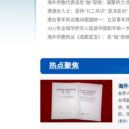
海外侨胞代表谈反“独”促统：凝聚侨力 
港澳台人士：坚持“九二共识” 坚决反对“
港台青年热议推动祖国统一：立足青年优势
2022年全球华侨华人促进中国和平统一
海外侨胞热议《成都宣言》：反“独”促
热点聚焦
海外
各界
台湾
状，
前，
[更多]