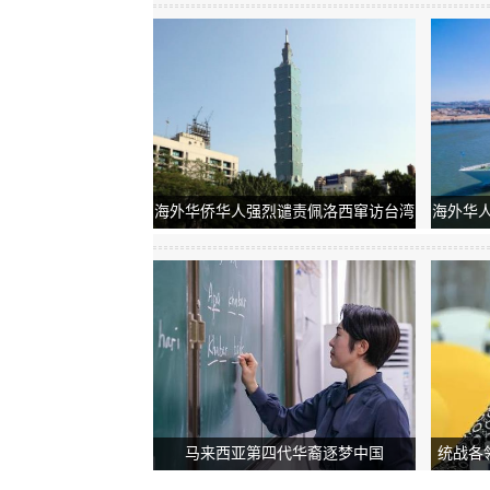
海外华侨华人强烈谴责佩洛西窜访台湾
海外华
马来西亚第四代华裔逐梦中国
统战各