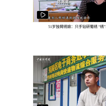
51岁独臂绣娘：只手钻研蜀绣 “绣