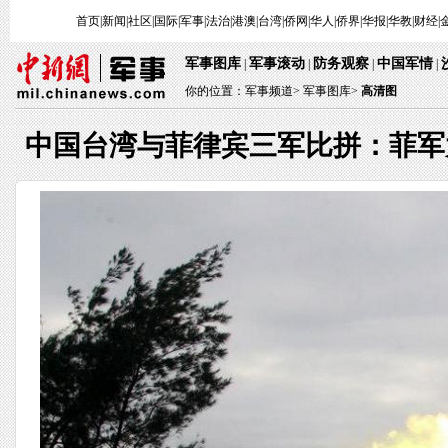
首页
|
新闻
|
社区
|
国际
|
军事
|
法治
|
港澳
|
台湾
|
侨网
|
华人
|
侨界
|
华报
|
华教
|
财经
|
军事图库
军事滚动
防务观察
中国军情
|
|
|
|
你的位置：
军事频道
>
军事图库>
高清图
中国台湾与菲律宾三军比拼：菲军