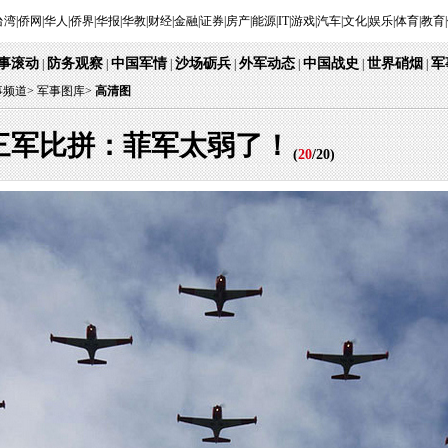
台湾
|
侨网
|
华人
|
侨界
|
华报
|
华教
|
财经
|
金融
|
证券
|
房产
|
能源
|
IT
|
游戏
|
汽车
|
文化
|
娱乐
|
体育
|
教育
|
事滚动
防务观察
中国军情
沙场砺兵
外军动态
中国战史
世界硝烟
军
|
|
|
|
|
|
|
事频道
>
军事图库>
高清图
三军比拼：菲军太弱了！
(
20
/
20
)