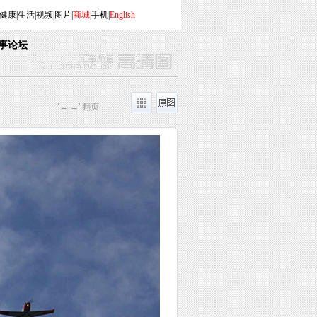
健康
|
生活
|
视频
|
图片
|
商城
|
手机
|
English
事论坛
"← →"翻页