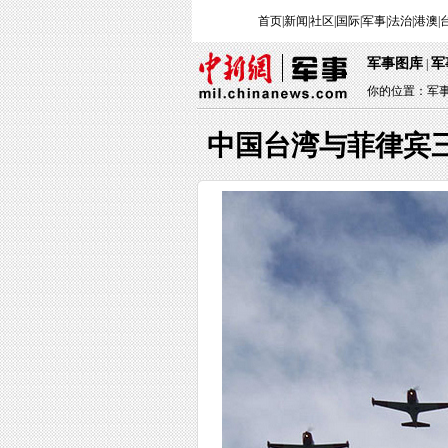
首页
|
新闻
|
社区
|
国际
|
军事
|
法治
|
港澳
|
军事图库
军
|
你的位置：
军
中国台湾与菲律宾