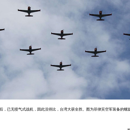
机退役后，已无喷气式战机，因此没得比，台湾大获全胜。图为菲律宾空军装备的螺