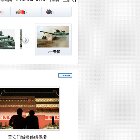
布时间：2013-05-14 14:22:42 【编辑：王朋飞】
(
0
)
顶
(
)
踩
(
)
天安门城楼修缮保养