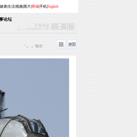
健康
|
生活
|
视频
|
图片
|
商城
|
手机
|
English
事论坛
"← →"翻页