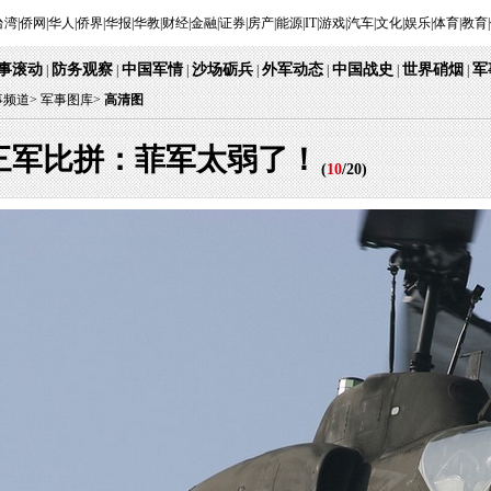
台湾
|
侨网
|
华人
|
侨界
|
华报
|
华教
|
财经
|
金融
|
证券
|
房产
|
能源
|
IT
|
游戏
|
汽车
|
文化
|
娱乐
|
体育
|
教育
|
事滚动
防务观察
中国军情
沙场砺兵
外军动态
中国战史
世界硝烟
军
|
|
|
|
|
|
|
事频道
>
军事图库>
高清图
三军比拼：菲军太弱了！
(
10
/
20
)