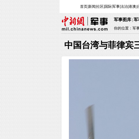
首页
|
新闻
|
社区
|
国际
|
军事
|
法治
|
港澳
|
军事图库
军
|
你的位置：
军
中国台湾与菲律宾