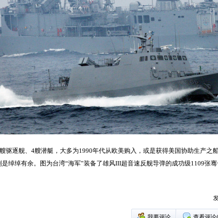
4艘驱逐舰、4艘潜艇，大多为1990年代从欧美购入，或是获得美国协助生产
是绰绰有余。图为台湾“海军”装备了雄风III超音速反舰导弹的成功级1109
发
我要评论
查看评论