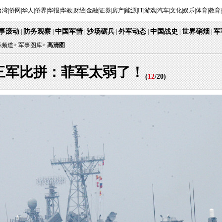
台湾
|
侨网
|
华人
|
侨界
|
华报
|
华教
|
财经
|
金融
|
证券
|
房产
|
能源
|
IT
|
游戏
|
汽车
|
文化
|
娱乐
|
体育
|
教育
|
事滚动
防务观察
中国军情
沙场砺兵
外军动态
中国战史
世界硝烟
军
|
|
|
|
|
|
|
事频道
>
军事图库>
高清图
三军比拼：菲军太弱了！
(
12
/
20
)