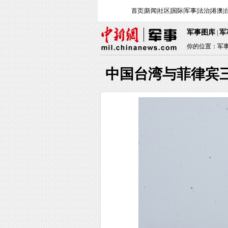
首页
|
新闻
|
社区
|
国际
|
军事
|
法治
|
港澳
|
军事图库
军
|
你的位置：
军
中国台湾与菲律宾