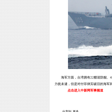
海军方面，台湾拥有22艘巡防舰、
力犹未逮，但是对付菲律宾破旧的海军则
点击进入中新网军事频道
分享到:
更多...