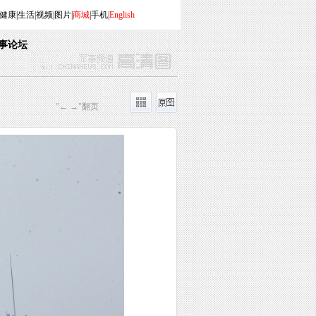
健康
|
生活
|
视频
|
图片
|
商城
|
手机
|
English
事论坛
"← →"翻页