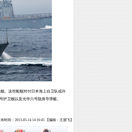
之船舰。这些船舰对付日本海上自卫队或许
张骞号护卫舰以及光华六号隐身导弹艇。
布时间：2013-05-14 14:16:45 【编辑：王朋飞】
(
0
)
顶
(
)
踩
(
)