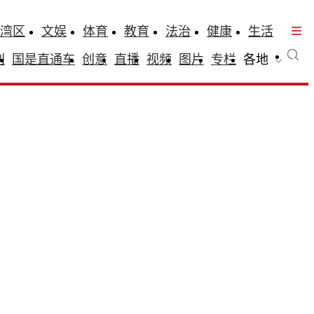
湾区
文娱
体育
教育
法治
健康
生活
刊
国是直通车
创意
直播
视频
图片
专栏
各地