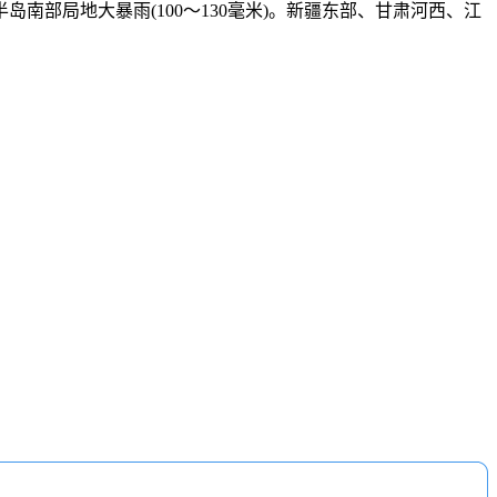
部局地大暴雨(100～130毫米)。新疆东部、甘肃河西、江