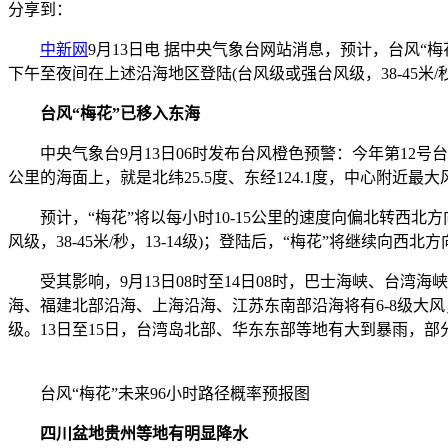
分享到：
中新网
9月13日电 据中央气象台网站消息，预计，台风“
下午至夜间在上述沿海地区登陆(台风级或强台风级，38-45米/
台风“梅花”已移入东海
中央气象台9月13日06时发布台风橙色预警：今年第12号台
公里的海面上，就是北纬25.5度、东经124.1度，中心附近最大
预计，“梅花”将以每小时10-15公里的速度向偏北转西北
风级，38-45米/秒，13-14级)；登陆后，“梅花”将继续向西
受其影响，9月13日08时至14日08时，巴士海峡、台湾
海、福建北部沿海、上海沿海、江苏东南部沿海将有6-8级大风，阵风
级。13日至15日，台湾岛北部、华东东部等地有大到暴雨，
台风“梅花”未来96小时路径概率预报图
四川盆地贵州等地有明显降水