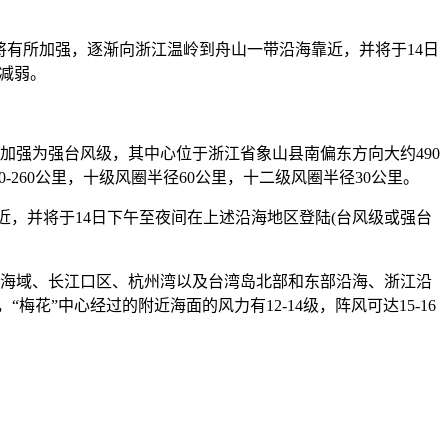
还将有所加强，逐渐向浙江温岭到舟山一带沿海靠近，并将于14日
渐减弱。
钟加强为强台风级，其中心位于浙江省象山县南偏东方向大约490
20-260公里，十级风圈半径60公里，十二级风圈半径30公里。
近，并将于14日下午至夜间在上述沿海地区登陆(台风级或强台
近海域、长江口区、杭州湾以及台湾岛北部和东部沿海、浙江沿
“梅花”中心经过的附近海面的风力有12-14级，阵风可达15-16