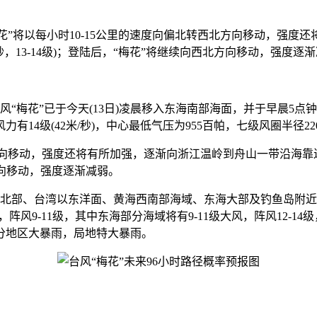
梅花”将以每小时10-15公里的速度向偏北转西北方向移动，强度
秒，13-14级)；登陆后，“梅花”将继续向西北方向移动，强度逐
风“梅花”已于今天(13日)凌晨移入东海南部海面，并于早晨5点
风力有14级(42米/秒)，中心最低气压为955百帕，七级风圈半径2
方向移动，强度还将有所加强，逐渐向浙江温岭到舟山一带沿海靠
北方向移动，强度逐渐减弱。
海峡北部、台湾以东洋面、黄海西南部海域、东海大部及钓鱼岛附
9-11级，其中东海部分海域将有9-11级大风，阵风12-14级，
部分地区大暴雨，局地特大暴雨。