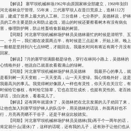
【解说】 塞罕坝机械林场1962年由原国家林业部建立，1968年划归
河北省林业厅管理。55年来，三代塞罕坝人在昔日荒原上，造林112万
亩，建成了世界上最大的人工林。三分造林，七分养护。吴德林说，护林
员的工作主要是防火和防止盗伐，巡山的时候还要察看树木有没有病虫
害，修理防护网，防止牲畜啃食新栽的树苗。
【同期】河北塞罕坝机械林场护林员吴德林最忙的时候是清明节、五
一、十月一，我们都在凌晨两点半，有时候是三点起来，开始上班。晚上
一般都是坚持到六七点钟吧，才能回去。我最长时间有将近有两个月没有
回家。
【解说】7月的塞罕坝满眼都是绿色，穿行在林间小路上，吴德林的
心情格外好，他说自己就喜欢看着满山的绿树。
【同期】河北塞罕坝机械林场护林员吴德林 我最开心的事儿，就
是看到树一天天变粗，一天天变高，山一天天变绿。我心情格外好，这是
我最高兴的事儿。我觉得树好像跟人一样也有灵性，你天天在关注它，有
时候给它修枝，有时给它除草，它也在茁壮成长，也挺有灵性的。老百姓
讲话，没白浇水，看着花儿了。
【解说】还有两年就退休了，吴德林把在北京发展的儿子劝回了来，
让他也加入到塞罕坝护林人的队伍中，用吴德林的话说，外面再好也不
行，月亮再亮晒不干谷子，还是干林业比较踏实。
【同期】河北塞罕坝机械林场护林员吴德林(我)再干个一两年的话，
肯定就什么(退休)了，这样的话呢，还有我的儿子，还有孙子让他们也从