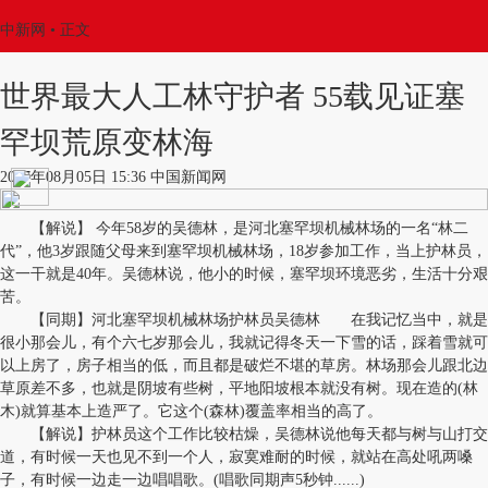
中新网
•
正文
世界最大人工林守护者 55载见证塞
罕坝荒原变林海
2017年08月05日 15:36 中国新闻网
【解说】 今年58岁的吴德林，是河北塞罕坝机械林场的一名“林二
代”，他3岁跟随父母来到塞罕坝机械林场，18岁参加工作，当上护林员，
这一干就是40年。吴德林说，他小的时候，塞罕坝环境恶劣，生活十分艰
苦。
【同期】河北塞罕坝机械林场护林员吴德林 在我记忆当中，就是
很小那会儿，有个六七岁那会儿，我就记得冬天一下雪的话，踩着雪就可
以上房了，房子相当的低，而且都是破烂不堪的草房。林场那会儿跟北边
草原差不多，也就是阴坡有些树，平地阳坡根本就没有树。现在造的(林
木)就算基本上造严了。它这个(森林)覆盖率相当的高了。
【解说】护林员这个工作比较枯燥，吴德林说他每天都与树与山打交
道，有时候一天也见不到一个人，寂寞难耐的时候，就站在高处吼两嗓
子，有时候一边走一边唱唱歌。(唱歌同期声5秒钟......)