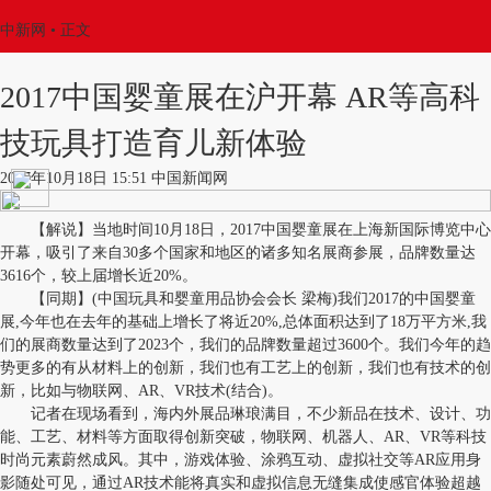
中新网
•
正文
2017中国婴童展在沪开幕 AR等高科
技玩具打造育儿新体验
2017年10月18日 15:51 中国新闻网
【解说】当地时间10月18日，2017中国婴童展在上海新国际博览中心
开幕，吸引了来自30多个国家和地区的诸多知名展商参展，品牌数量达
3616个，较上届增长近20%。
【同期】(中国玩具和婴童用品协会会长 梁梅)我们2017的中国婴童
展,今年也在去年的基础上增长了将近20%,总体面积达到了18万平方米,我
们的展商数量达到了2023个，我们的品牌数量超过3600个。我们今年的趋
势更多的有从材料上的创新，我们也有工艺上的创新，我们也有技术的创
新，比如与物联网、AR、VR技术(结合)。
记者在现场看到，海内外展品琳琅满目，不少新品在技术、设计、功
能、工艺、材料等方面取得创新突破，物联网、机器人、AR、VR等科技
时尚元素蔚然成风。其中，游戏体验、涂鸦互动、虚拟社交等AR应用身
影随处可见，通过AR技术能将真实和虚拟信息无缝集成使感官体验超越