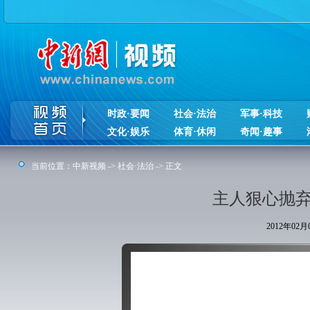
时政·要闻
社会·法治
军事·科技
文化·娱乐
体育·休闲
奇闻·趣事
当前位置：
中新视频
->
社会·法治
-> 正文
主人狠心抛弃
2012年02