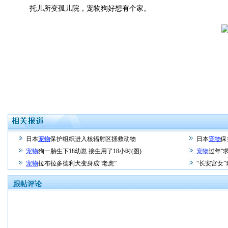
托儿所变孤儿院，宠物狗好想有个家。
日本
宠物
保护组织进入核辐射区拯救动物
日本
宠物
保
宠物
狗一胎生下18幼崽 接生用了18小时(图)
宠物
过年“
宠物
拉布拉多德利犬变身成“老虎”
“长安宫女
跟帖评论