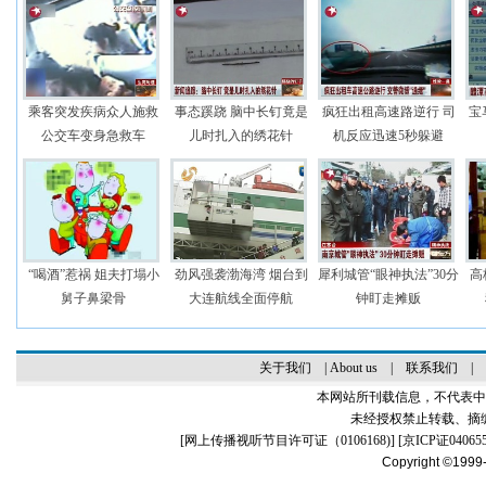
乘客突发疾病众人施救
事态蹊跷 脑中长钉竟是
疯狂出租高速路逆行 司
宝
公交车变身急救车
儿时扎入的绣花针
机反应迅速5秒躲避
“喝酒”惹祸 姐夫打塌小
劲风强袭渤海湾 烟台到
犀利城管“眼神执法”30分
高
舅子鼻梁骨
大连航线全面停航
钟盯走摊贩
关于我们
|
About us
|
联系我们
|
本网站所刊载信息，不代表中
未经授权禁止转载、摘
[
网上传播视听节目许可证（0106168)
] [
京ICP证04065
Copyright ©1999