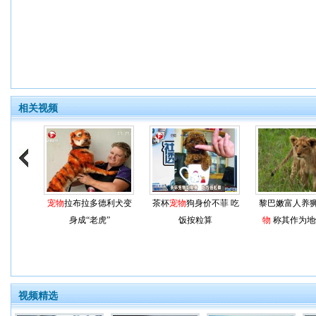
相关视频
宠物
拉布拉多德利犬变
茶杯
宠物
狗身价不菲 吃
黎巴嫩富人养
身成“老虎”
饭按粒算
物
称其作为地
视频精选