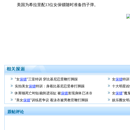
美国为希拉里配13位女保镖随时准备挡子弹。
"女
保镖
"三亚特训 穿比基尼忍受鞭打脚踩
女
保镖
特训
实拍美女
保镖
特训：身着比基尼忍受拳打脚踢
十大明星凶
休斯顿死亡时似栽倒进浴缸 被
保镖
发现身体已冰冷
女
保镖
"魔
"美女
保镖
"训练惹争议 着泳衣被男教官鞭打脚踩
娱乐圈女明
跟帖评论