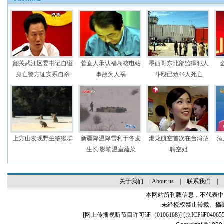
韶关武江区委书记自缢
菅直人承认福岛核电站
墨西哥东北部监狱犯人
身亡警方证实系自杀
事故为人祸
斗殴已致44人死亡
上方山发现野生猕猴群
新疆降温降雪利于冬麦
港龙航空首次在台湾招
酒
生长 影响温室蔬菜
聘空姐
关于我们
|
About us
|
联系我们
|
本网站所刊载信息，不代表中
未经授权禁止转载、摘
[
网上传播视听节目许可证（0106168)
] [
京ICP证04065