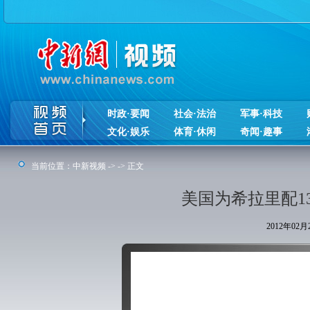
时政·要闻
社会·法治
军事·科技
文化·娱乐
体育·休闲
奇闻·趣事
当前位置：
中新视频
-> -> 正文
美国为希拉里配1
2012年02