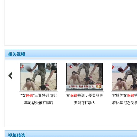
相关视频
“女
保镖
”三亚特训 穿比
女
保镖
特训：要美丽更
实拍美女
保镖
基尼忍受鞭打脚踩
要能“打”动人
着比基尼忍受
视频精选