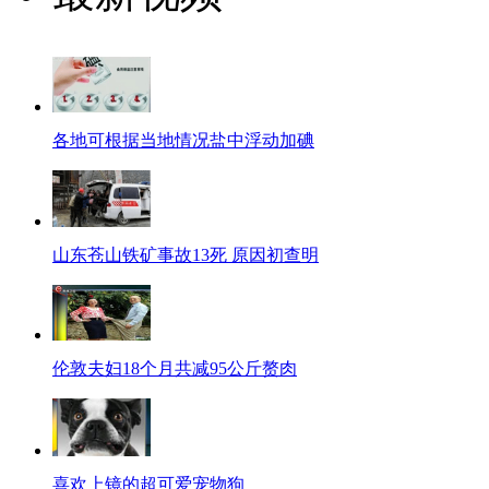
各地可根据当地情况盐中浮动加碘
山东苍山铁矿事故13死 原因初查明
伦敦夫妇18个月共减95公斤赘肉
喜欢上镜的超可爱宠物狗