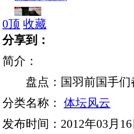
0
顶
收藏
2012斯诺克中国公开赛今日开始售票
分享到：
简介：
超可爱外国小孩学中文
盘点：国羽前国手们
西班牙媒体创漫画讽皇马
分类名称：
体坛风云
发布时间：2012年03月16日
家乐福返包销售过期食品