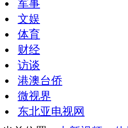
军事
文娱
体育
财经
访谈
港澳台侨
微视界
东北亚电视网