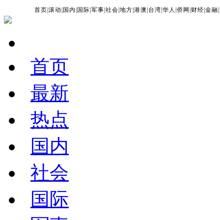
首页
|
滚动
|
国内
|
国际
|
军事
|
社会
|
地方
|
港澳
|
台湾
|
华人
|
侨网
|
财经
|
金融
|
首页
最新
热点
国内
社会
国际