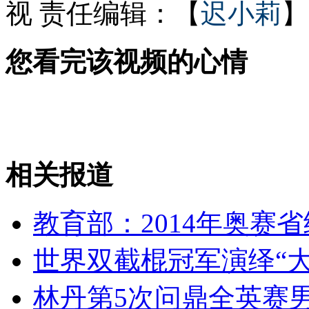
视
责任编辑：【
迟小莉
】
2040年小行星撞地球 用核弹来挡?
您看完该视频的心情
地球今年“多一秒”
相关报道
山西运城恶犬咬伤多人 警民合力深夜将其击毙
教育部：2014年奥赛
女孩北京地铁殴打老人 痛下狠手拳打脚踢
世界双截棍冠军演绎“
无痛分娩是否安全 医生回应
林丹第5次问鼎全英赛