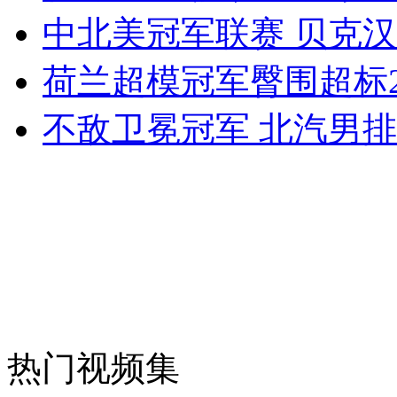
中北美冠军联赛 贝克
外交部：反对强权政治霸凌主义
荷兰超模冠军臀围超标
外交部：有关国家言论片面不公正
不敌卫冕冠军 北汽男
安徽一实载49人客车翻车
走！跟着总书记去植树
消防员救轻生者
花炮节热闹非凡
减压"枕头大战"
热门视频集