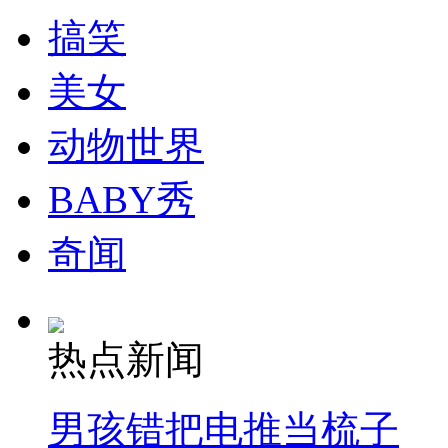
搞笑
纽约上演“枕头大战”
美女
司机酒驾遇交警 急速倒车逃窜
动物世界
BABY秀
奇闻
热点新闻
男孩错把电推当梳子