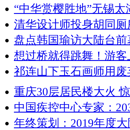
“中华赏樱胜地”无锡
清华设计师投身胡同厕
盘点韩国瑜访大陆台前
想过桥就得跳舞！游客
祁连山下玉石画师用废
重庆30层居民楼大火
中国疾控中心专家：203
年终策划：2019年度大陆