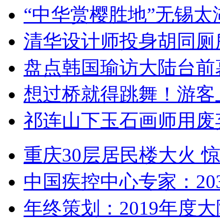
“中华赏樱胜地”无锡
清华设计师投身胡同厕
盘点韩国瑜访大陆台前
想过桥就得跳舞！游客
祁连山下玉石画师用废
重庆30层居民楼大火
中国疾控中心专家：203
年终策划：2019年度大陆