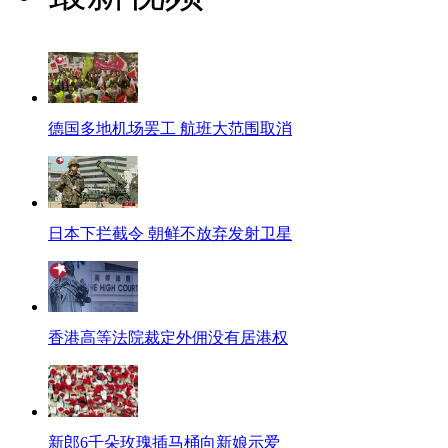
德国多地机场罢工 航班大范围取消
日本下拦截令 朝鲜不放弃发射卫星
香港高等法院裁定外佣没有居港权
新郎6千朵玫瑰插马桶向新娘示爱