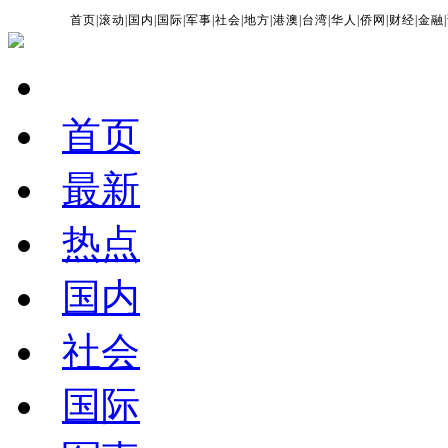
首页
|
滚动
|
国内
|
国际
|
军事
|
社会
|
地方
|
港澳
|
台湾
|
华人
|
侨网
|
财经
|
金融
|
首页
最新
热点
国内
社会
国际