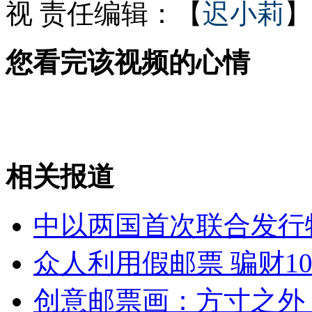
视
责任编辑：【
迟小莉
】
舒淇为甄子丹无辜成“炮灰”
您看完该视频的心情
澳洲男吃最牛霸王餐 酒后跳下55楼
相关报道
山西运城恶犬咬伤多人 警民合力深夜将其击毙
中以两国首次联合发行
女孩北京地铁殴打老人 痛下狠手拳打脚踢
众人利用假邮票 骗财1
无痛分娩是否安全 医生回应
创意邮票画：方寸之外