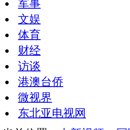
军事
文娱
体育
财经
访谈
港澳台侨
微视界
东北亚电视网