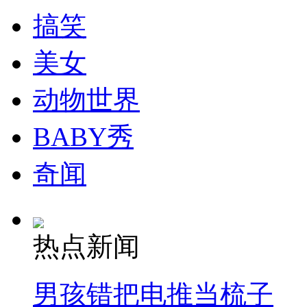
搞笑
纽约上演“枕头大战”
美女
司机酒驾遇交警 急速倒车逃窜
动物世界
BABY秀
奇闻
热点新闻
男孩错把电推当梳子