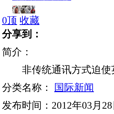
0
顶
收藏
秦京输油管道破裂断正加紧抢修
分享到：
简介：
小伙因抢钱上网被发网吧禁止令
非传统通讯方式迫使
女子直播自杀 网友无人报警
分类名称：
国际新闻
发布时间：2012年03月28日
美客机因机长精神失控迫降