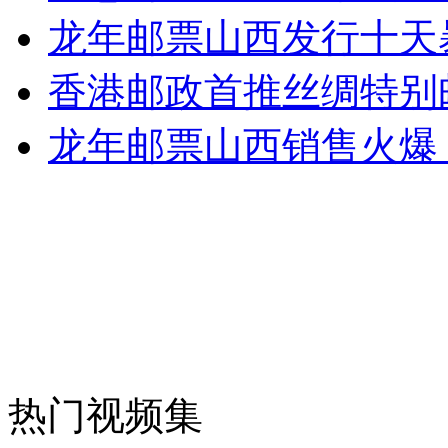
龙年邮票山西发行十天
外交部：反对强权政治霸凌主义
香港邮政首推丝绸特别
外交部：有关国家言论片面不公正
龙年邮票山西销售火爆
安徽一实载49人客车翻车
走！跟着总书记去植树
消防员救轻生者
花炮节热闹非凡
减压"枕头大战"
热门视频集