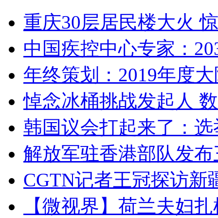
重庆30层居民楼大火
中国疾控中心专家：203
年终策划：2019年度大陆
悼念冰桶挑战发起人 数百
韩国议会打起来了：选举
解放军驻香港部队发布三
CGTN记者王冠探访新疆
【微视界】荷兰夫妇扎根青