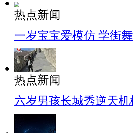
热点新闻
一岁宝宝爱模仿 学街
热点新闻
六岁男孩长城秀逆天机