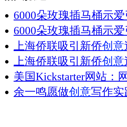
6000朵玫瑰插马桶示
女孩北京地铁殴打老人 痛下狠手拳打脚踢
6000朵玫瑰插马桶示
上海侨联吸引新侨
创意
无痛分娩是否安全 医生回应
上海侨联吸引新侨
创意
外交部：反对强权政治霸凌主义
美国Kickstarter网站：
外交部：有关国家言论片面不公正
余一鸣愿做
创意
写作实
安徽一实载49人客车翻车