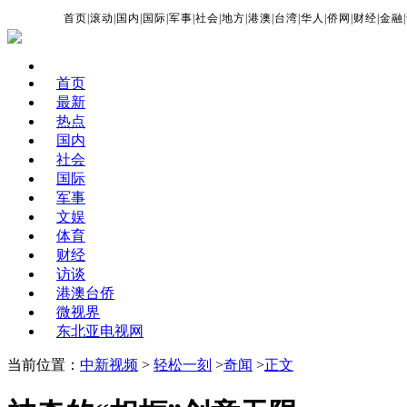
首页
|
滚动
|
国内
|
国际
|
军事
|
社会
|
地方
|
港澳
|
台湾
|
华人
|
侨网
|
财经
|
金融
|
首页
最新
热点
国内
社会
国际
军事
文娱
体育
财经
访谈
港澳台侨
微视界
东北亚电视网
当前位置：
中新视频
>
轻松一刻
>
奇闻
>
正文