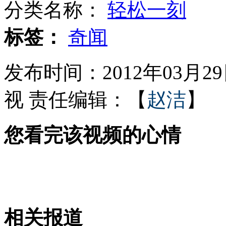
分类名称：
轻松一刻
贵州女生用戒指为山区孩子换大楼
标签：
奇闻
发布时间：2012年03月29日
头发卷入吹风机 消防员来解围
视
责任编辑：【
赵洁
】
您看完该视频的心情
999急救中心将启用"空中ICU"
西门子经销商起歪心掺卖假货
相关报道
山西运城恶犬咬伤多人 警民合力深夜将其击毙