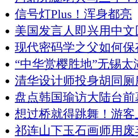
信号灯Plus！浑身都亮
美国发言人即兴用中文
现代密码学之父如何保
“中华赏樱胜地”无锡
清华设计师投身胡同厕
盘点韩国瑜访大陆台前
想过桥就得跳舞！游客
祁连山下玉石画师用废