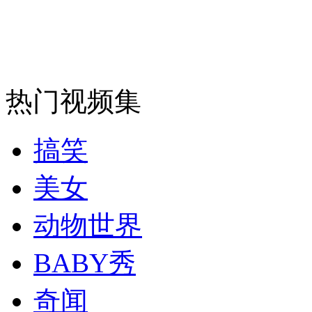
走！跟着总书记去植树
消防员救轻生者
花炮节热闹非凡
减压"枕头大战"
热门视频集
搞笑
纽约上演“枕头大战”
美女
动物世界
司机酒驾遇交警 急速倒车逃窜
BABY秀
奇闻