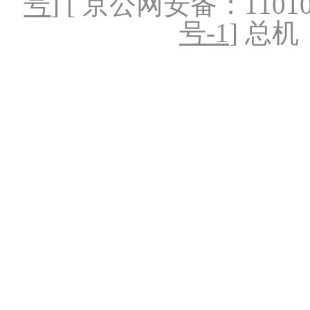
号
] [ 京公网安备：1101020
号-1
] 总机：