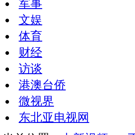
军事
文娱
体育
财经
访谈
港澳台侨
微视界
东北亚电视网