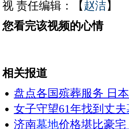
视
责任编辑：【
赵洁
】
奥巴马欲与林书豪切磋球艺
您看完该视频的心情
日本预测首都地震震度将达7级
相关报道
山西运城恶犬咬伤多人 警民合力深夜将其击毙
盘点各国殡葬服务 日
女孩北京地铁殴打老人 痛下狠手拳打脚踢
女子守望61年找到丈夫
无痛分娩是否安全 医生回应
济南
墓地
价格堪比豪宅 