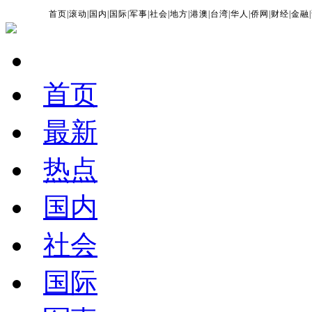
首页
|
滚动
|
国内
|
国际
|
军事
|
社会
|
地方
|
港澳
|
台湾
|
华人
|
侨网
|
财经
|
金融
|
首页
最新
热点
国内
社会
国际