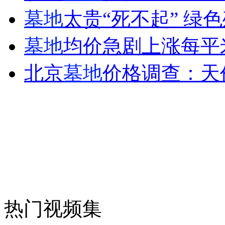
墓地
太贵“死不起” 绿
外交部：反对强权政治霸凌主义
墓地
均价急剧上涨每平
外交部：有关国家言论片面不公正
北京
墓地
价格调查：天
安徽一实载49人客车翻车
走！跟着总书记去植树
消防员救轻生者
花炮节热闹非凡
减压"枕头大战"
热门视频集