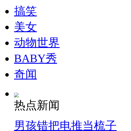
搞笑
纽约上演“枕头大战”
美女
司机酒驾遇交警 急速倒车逃窜
动物世界
BABY秀
奇闻
热点新闻
男孩错把电推当梳子