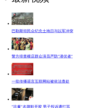
巴勒斯坦民众纪念土地日与以军冲突
警方排查横店群众演员严防"潜伏者"
一批传播谣言互联网站被依法查处
"坑爹"名牌鞋开胶 男子投诉遭打骂