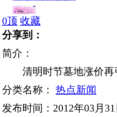
0
顶
收藏
求卵广告进高校女厕 要求高考分数
分享到：
简介：
校车撞倒儿童 司机查看后又开车碾过
清明时节墓地涨价再
实拍2岁女童掉下电动车遭车碾压
分类名称：
热点新闻
发布时间：2012年03月31日
"虎女郎"欲拍电影曝伍兹隐私