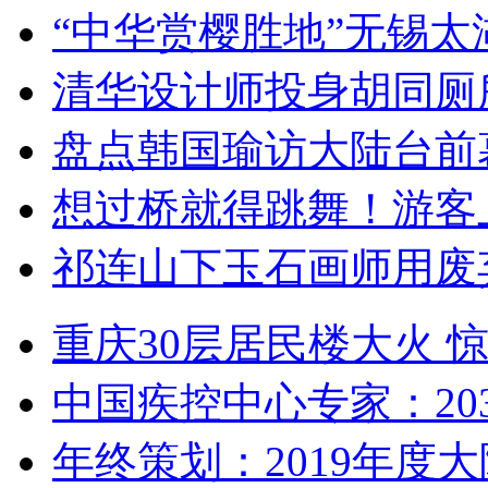
“中华赏樱胜地”无锡
清华设计师投身胡同厕
盘点韩国瑜访大陆台前
想过桥就得跳舞！游客
祁连山下玉石画师用废
重庆30层居民楼大火
中国疾控中心专家：203
年终策划：2019年度大陆