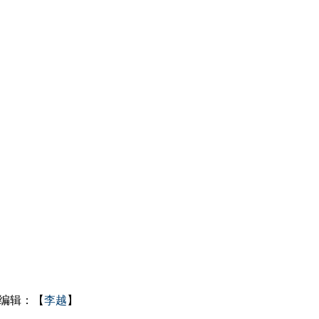
编辑：【
李越
】