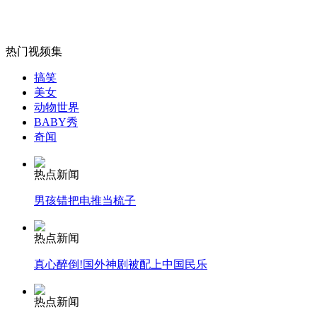
热门视频集
女孩北京地铁殴打老人 痛下狠手拳打脚踢
搞笑
美女
动物世界
无痛分娩是否安全 医生回应
BABY秀
奇闻
外交部：反对强权政治霸凌主义
热点新闻
男孩错把电推当梳子
外交部：有关国家言论片面不公正
热点新闻
真心醉倒!国外神剧被配上中国民乐
安徽一实载49人客车翻车
热点新闻