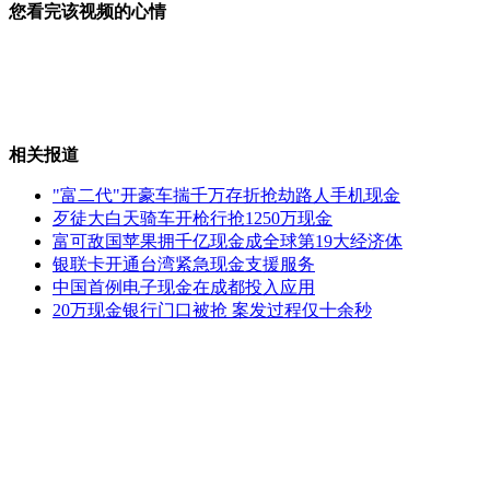
您看完该视频的心情
专家：刀鱼繁殖期应禁捕
相关报道
赴台个人游增十个试点城市
"富二代"开豪车揣千万存折抢劫路人手机现金
歹徒大白天骑车开枪行抢1250万现金
富可敌国苹果拥千亿现金成全球第19大经济体
银联卡开通台湾紧急现金支援服务
林书豪将接受膝盖手术伤停6周
中国首例电子现金在成都投入应用
20万现金银行门口被抢 案发过程仅十余秒
北京八宝山公墓七点停车位饱和
山西运城恶犬咬伤多人 警民合力深夜将其击毙