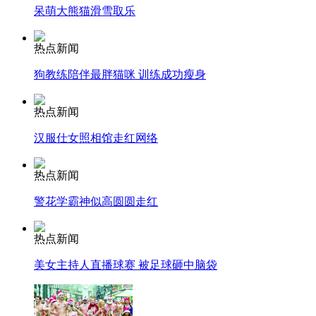
呆萌大熊猫滑雪取乐
走！跟着总书记去植树
热点新闻
狗教练陪伴最胖猫咪 训练成功瘦身
消防员救轻生者
花炮节热闹非凡
减压"枕头大战"
热点新闻
汉服仕女照相馆走红网络
纽约上演“枕头大战”
热点新闻
警花学霸神似高圆圆走红
司机酒驾遇交警 急速倒车逃窜
热点新闻
美女主持人直播球赛 被足球砸中脑袋