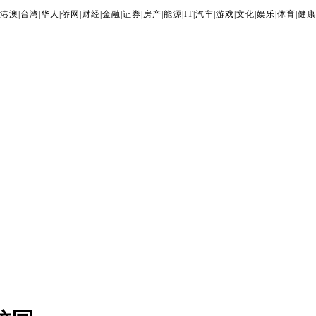
港澳
|
台湾
|
华人
|
侨网
|
财经
|
金融
|
证券
|
房产
|
能源
|
IT
|
汽车
|
游戏
|
文化
|
娱乐
|
体育
|
健康