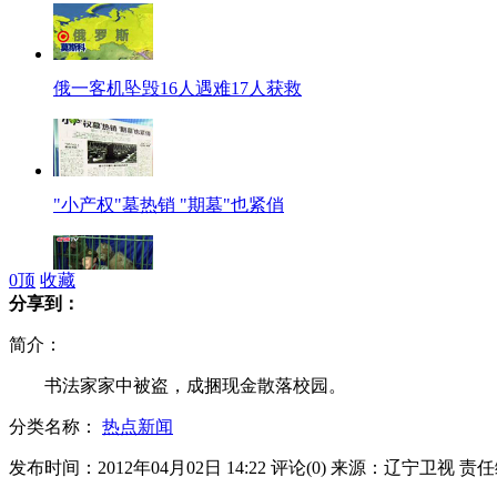
俄一客机坠毁16人遇难17人获救
"小产权"墓热销 "期墓"也紧俏
0
顶
收藏
分享到：
精品藏獒展上 9岁女孩与狼共舞
简介：
书法家家中被盗，成捆现金散落校园。
分类名称：
热点新闻
研究生咬掉厨师耳朵因报错菜价
发布时间：2012年04月02日 14:22
评论(
0
)
来源：辽宁卫视
责任