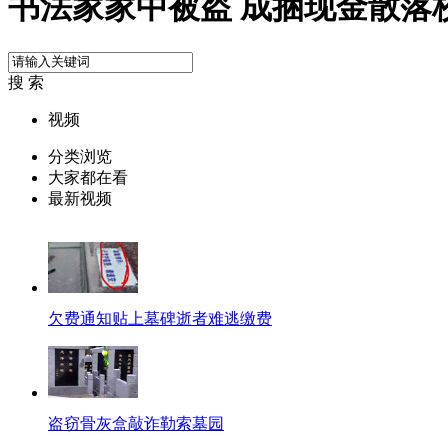
书法家家中被盗 成捆现金散落
搜 索
视频
分类浏览
大家都在看
最新视频
欠费通知贴上墓碑逝者难逃缴费
盗窃骨灰盒敲诈勒索墓园