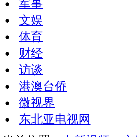
军事
文娱
体育
财经
访谈
港澳台侨
微视界
东北亚电视网