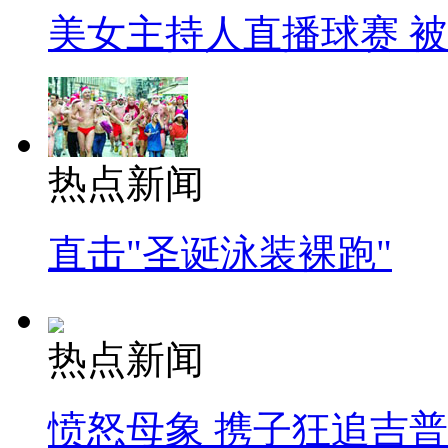
美女主持人直播球赛 
热点新闻
直击"圣诞泳装裸跑"
热点新闻
愤怒母象 携子狂追吉