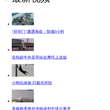
“祥华门”遭遇海盗：惊魂9小时
实拍超牛外卖哥站在摩托上送饭
小狗玩体操 叼着吊环转
美媒称美将在伊核谈判中提出要求