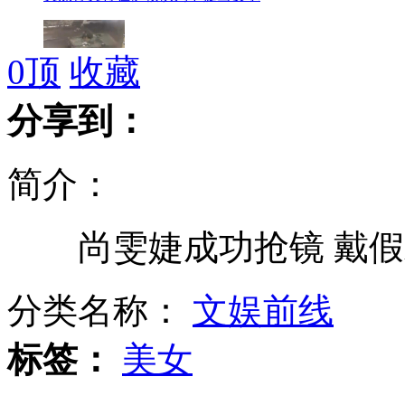
0
顶
收藏
叙反对派武装拒停火承诺书面保证
分享到：
简介：
民生用品涨价 食用油平均涨幅约8%
尚雯婕成功抢镜 戴假
数钱可解疼痛获首届搞笑科学奖
分类名称：
文娱前线
标签：
美女
尚雯婕成功抢镜 戴假发化老年妆