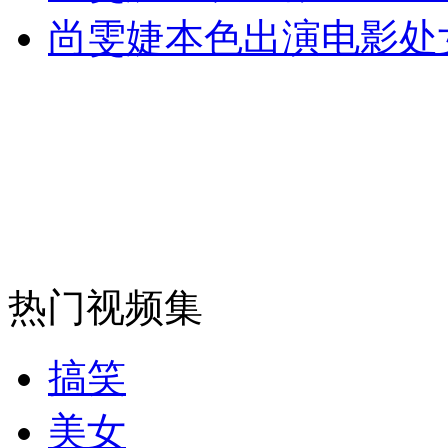
尚雯婕本色出演电影处
外交部：反对强权政治霸凌主义
外交部：有关国家言论片面不公正
安徽一实载49人客车翻车
热门视频集
走！跟着总书记去植树
搞笑
消防员救轻生者
花炮节热闹非凡
减压"枕头大战"
美女