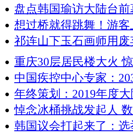
盘点韩国瑜访大陆台前
想过桥就得跳舞！游客
祁连山下玉石画师用废
重庆30层居民楼大火
中国疾控中心专家：203
年终策划：2019年度大陆
悼念冰桶挑战发起人 数百
韩国议会打起来了：选举