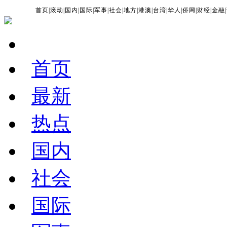
首页
|
滚动
|
国内
|
国际
|
军事
|
社会
|
地方
|
港澳
|
台湾
|
华人
|
侨网
|
财经
|
金融
|
首页
最新
热点
国内
社会
国际