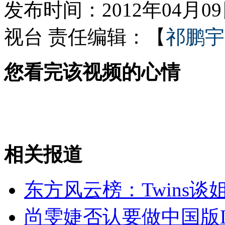
发布时间：2012年04月09日
视台
责任编辑：【
祁鹏宇
广东媒体称苏伟北京街头遭挑衅
您看完该视频的心情
孩子患脑瘫皆因母亲隆胸惹的祸?
山西运城恶犬咬伤多人 警民合力深夜将其击毙
相关报道
女孩北京地铁殴打老人 痛下狠手拳打脚踢
东方风云榜：Twins谈
无痛分娩是否安全 医生回应
尚雯婕否认要做中国版La