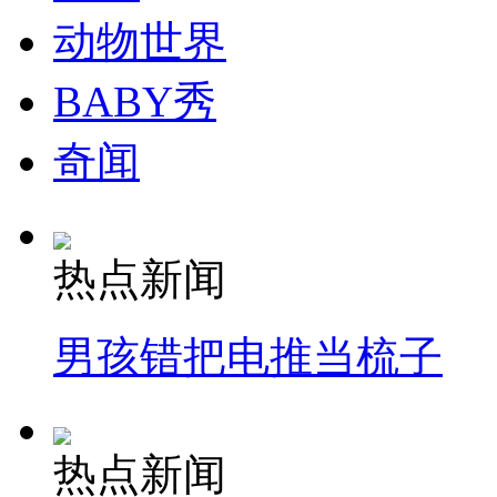
动物世界
纽约上演“枕头大战”
BABY秀
司机酒驾遇交警 急速倒车逃窜
奇闻
热点新闻
男孩错把电推当梳子
热点新闻