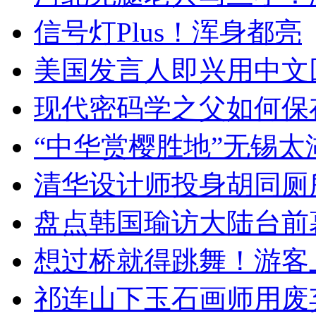
信号灯Plus！浑身都亮
美国发言人即兴用中文
现代密码学之父如何保
“中华赏樱胜地”无锡
清华设计师投身胡同厕
盘点韩国瑜访大陆台前
想过桥就得跳舞！游客
祁连山下玉石画师用废