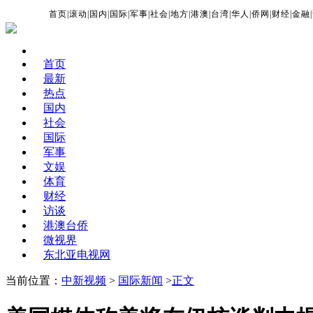
首页
|
滚动
|
国内
|
国际
|
军事
|
社会
|
地方
|
港澳
|
台湾
|
华人
|
侨网
|
财经
|
金融
|
首页
最新
热点
国内
社会
国际
军事
文娱
体育
财经
访谈
港澳台侨
微视界
东北亚电视网
当前位置：
中新视频
>
国际新闻
>
正文