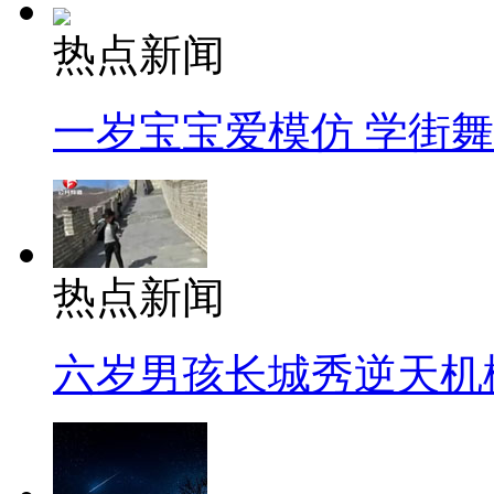
热点新闻
一岁宝宝爱模仿 学街
热点新闻
六岁男孩长城秀逆天机