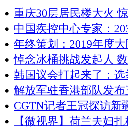
重庆30层居民楼大火
中国疾控中心专家：203
年终策划：2019年度大陆
悼念冰桶挑战发起人 数百
韩国议会打起来了：选举
解放军驻香港部队发布三
CGTN记者王冠探访新疆
【微视界】荷兰夫妇扎根青