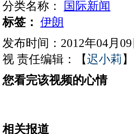
分类名称：
国际新闻
黄穗吃空饷三年被称"植物官"
标签：
伊朗
发布时间：2012年04月09日
缺德小偷 偷走东西还换锁
视
责任编辑：【
迟小莉
】
您看完该视频的心情
媒体称高速路毛利率超地产赶茅台
男子偷狗射毒镖 自己中毒身亡
相关报道
山西运城恶犬咬伤多人 警民合力深夜将其击毙