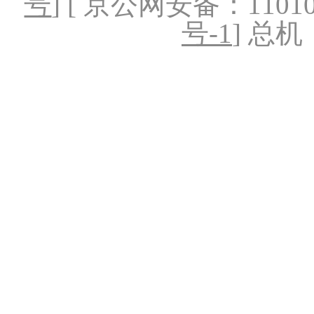
号
] [ 京公网安备：1101020
号-1
] 总机：