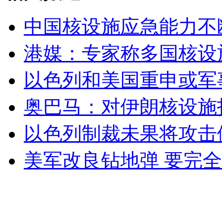
中国核设施应急能力不
女孩北京地铁殴打老人 痛下狠手拳打脚踢
港媒：专家称多国核设
以色列和美国重申或军
无痛分娩是否安全 医生回应
奥巴马：对伊朗核设施
外交部：反对强权政治霸凌主义
以色列制裁未果将攻击
外交部：有关国家言论片面不公正
美军改良钻地弹 要完
安徽一实载49人客车翻车