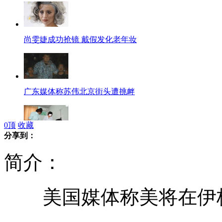
尚雯婕成功抢镜 戴假发化老年妆
广东媒体称苏伟北京街头遭挑衅
0
顶
收藏
分享到：
孩子患脑瘫皆因母亲隆胸惹的祸?
简介：
美国媒体称美将在伊核
台湾4岁女童惨遭6条野狗围攻