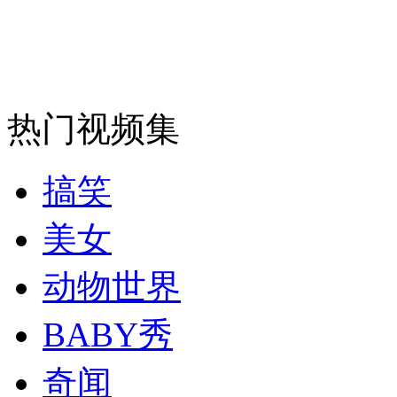
走！跟着总书记去植树
消防员救轻生者
花炮节热闹非凡
减压"枕头大战"
热门视频集
搞笑
纽约上演“枕头大战”
美女
动物世界
司机酒驾遇交警 急速倒车逃窜
BABY秀
奇闻