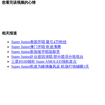
您看完该视频的心情
杭州一房产公司申请破产
相关报道
公交车上没站稳 撞了孕妇挨顿揍
Super Junior泰国开唱 吸引4万粉丝
Super Junior澳门开唱 歌迷沸腾
Super Junior新加坡开唱加新意
Super Junior赴台巡回演唱 部分团员分批抵台
兜圈拉客 司机吃车票毁证据
三星I9100领衔 Super AMOLED强机盘点
Super Junior歌迷为睹偶像风采 机场打地铺睡3天
连体男子“怀”寄生胎
山西运城恶犬咬伤多人 警民合力深夜将其击毙