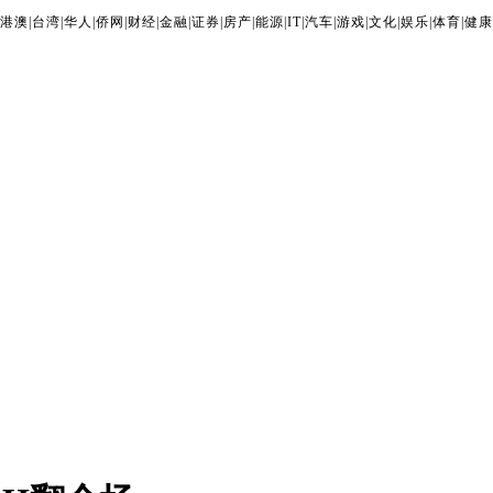
港澳
|
台湾
|
华人
|
侨网
|
财经
|
金融
|
证券
|
房产
|
能源
|
IT
|
汽车
|
游戏
|
文化
|
娱乐
|
体育
|
健康