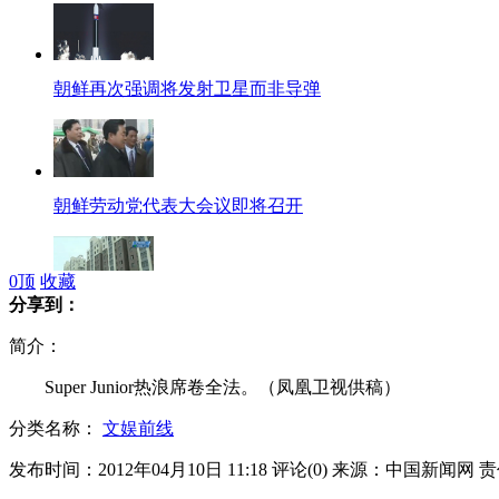
朝鲜再次强调将发射卫星而非导弹
朝鲜劳动党代表大会议即将召开
0
顶
收藏
分享到：
杭州第一例房企破产案：法院已受理
简介：
Super Junior热浪席卷全法。（凤凰卫视供稿）
分类名称：
文娱前线
羊长“黑眼圈” 看似大熊猫
发布时间：2012年04月10日 11:18
评论(
0
)
来源：中国新闻网
责