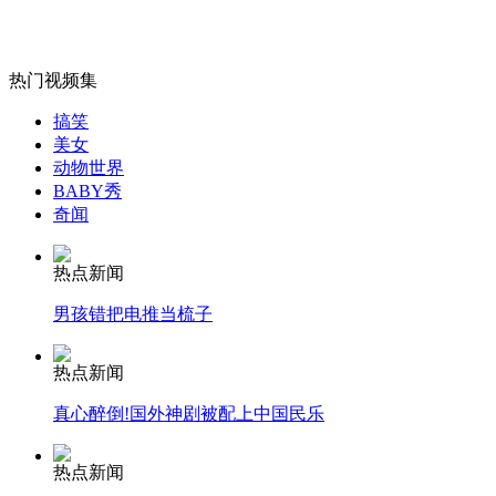
热门视频集
女孩北京地铁殴打老人 痛下狠手拳打脚踢
搞笑
美女
动物世界
无痛分娩是否安全 医生回应
BABY秀
奇闻
外交部：反对强权政治霸凌主义
热点新闻
男孩错把电推当梳子
外交部：有关国家言论片面不公正
热点新闻
真心醉倒!国外神剧被配上中国民乐
安徽一实载49人客车翻车
热点新闻