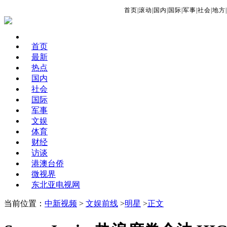
首页
|
滚动
|
国内
|
国际
|
军事
|
社会
|
地方
|
首页
最新
热点
国内
社会
国际
军事
文娱
体育
财经
访谈
港澳台侨
微视界
东北亚电视网
当前位置：
中新视频
>
文娱前线
>
明星
>
正文