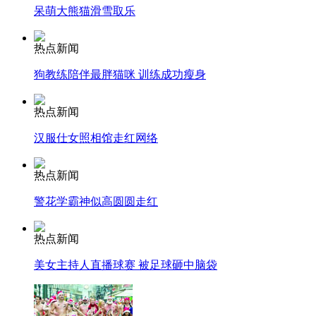
呆萌大熊猫滑雪取乐
走！跟着总书记去植树
热点新闻
狗教练陪伴最胖猫咪 训练成功瘦身
消防员救轻生者
花炮节热闹非凡
减压"枕头大战"
热点新闻
汉服仕女照相馆走红网络
纽约上演“枕头大战”
热点新闻
警花学霸神似高圆圆走红
司机酒驾遇交警 急速倒车逃窜
热点新闻
美女主持人直播球赛 被足球砸中脑袋