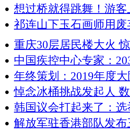
想过桥就得跳舞！游客
祁连山下玉石画师用废
重庆30层居民楼大火
中国疾控中心专家：203
年终策划：2019年度大陆
悼念冰桶挑战发起人 数百
韩国议会打起来了：选举
解放军驻香港部队发布三