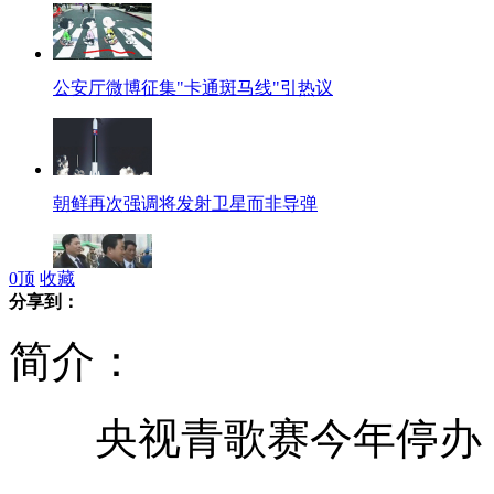
公安厅微博征集"卡通斑马线"引热议
朝鲜再次强调将发射卫星而非导弹
0
顶
收藏
分享到：
朝鲜劳动党代表大会议即将召开
简介：
央视青歌赛今年停办 曾
杭州第一例房企破产案：法院已受理