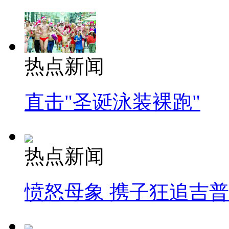
热点新闻
直击"圣诞泳装裸跑"
热点新闻
愤怒母象 携子狂追吉