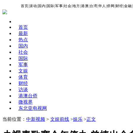
首页
|
滚动
|
国内
|
国际
|
军事
|
社会
|
地方
|
港澳
|
台湾
|
华人
|
侨网
|
财经
|
金融
|
首页
最新
热点
国内
社会
国际
军事
文娱
体育
财经
访谈
港澳台侨
微视界
东北亚电视网
当前位置：
中新视频
>
文娱前线
>
娱乐
>
正文