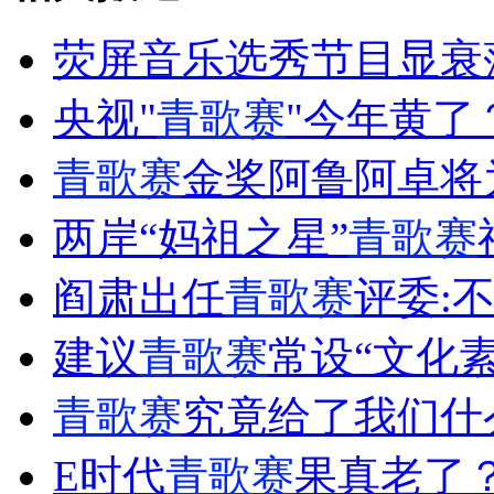
荧屏音乐选秀节目显衰
女孩北京地铁殴打老人 痛下狠手拳打脚踢
央视"
青歌赛
"今年黄了
青歌赛
金奖阿鲁阿卓将
无痛分娩是否安全 医生回应
两岸“妈祖之星”
青歌赛
外交部：反对强权政治霸凌主义
阎肃出任
青歌赛
评委:
外交部：有关国家言论片面不公正
建议
青歌赛
常设“文化
青歌赛
究竟给了我们什
安徽一实载49人客车翻车
E时代
青歌赛
果真老了