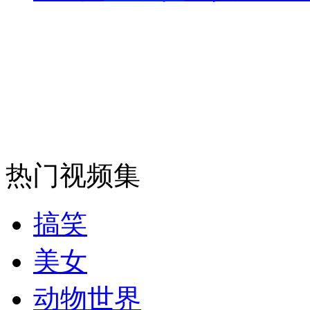
走！跟着总书记去植树
消防员救轻生者
花炮节热闹非凡
减压"枕头大战"
热门视频集
纽约上演“枕头大战”
搞笑
司机酒驾遇交警 急速倒车逃窜
美女
动物世界