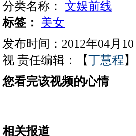
分类名称：
文娱前线
羊长“黑眼圈” 看似大熊猫
标签：
美女
发布时间：2012年04月10日
杭州一房产公司申请破产
视
责任编辑：【
丁慧程
】
您看完该视频的心情
公交车上没站稳 撞了孕妇挨顿揍
兜圈拉客 司机吃车票毁证据
相关报道
山西运城恶犬咬伤多人 警民合力深夜将其击毙