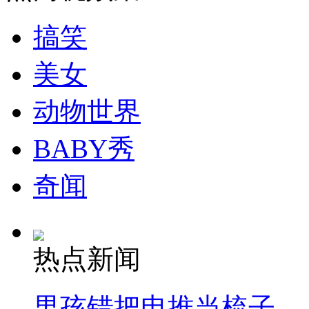
搞笑
走！跟着总书记去植树
美女
消防员救轻生者
花炮节热闹非凡
减压"枕头大战"
动物世界
BABY秀
纽约上演“枕头大战”
奇闻
司机酒驾遇交警 急速倒车逃窜
热点新闻
男孩错把电推当梳子