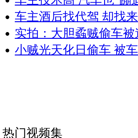
车主酒后找代驾 却找
女孩北京地铁殴打老人 痛下狠手拳打脚踢
实拍：大胆蟊贼偷车被
小贼光天化日偷车 被
无痛分娩是否安全 医生回应
外交部：反对强权政治霸凌主义
外交部：有关国家言论片面不公正
安徽一实载49人客车翻车
热门视频集