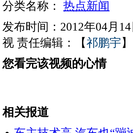
分类名称：
热点新闻
2011年度十大考古新发现揭晓
发布时间：2012年04月14日
视
责任编辑：【
祁鹏宇
】
上海一室一卫“树屋”被拆除
您看完该视频的心情
北京医生诊室被刺 凶犯身份不明
北京警营开放日 市民"变身"狙击手
相关报道
山西运城恶犬咬伤多人 警民合力深夜将其击毙
车主技术高 汽车也“蹦