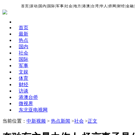
首页
|
滚动
|
国内
|
国际
|
军事
|
社会
|
地方
|
港澳
|
台湾
|
华人
|
侨网
|
财经
|
金融
|
首页
最新
热点
国内
社会
国际
军事
文娱
体育
财经
访谈
港澳台侨
微视界
东北亚电视网
当前位置：
中新视频
>
热点新闻
>
社会
>
正文