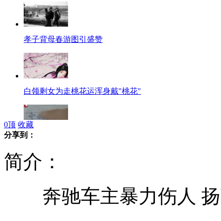
孝子背母春游图引盛赞
白领剩女为走桃花运浑身戴"桃花"
0
顶
收藏
分享到：
为赖账 借据竟用"褪色笔"写
简介：
奔驰车主暴力伤人 扬
校门口乱停车挂钩孩子评优引争议