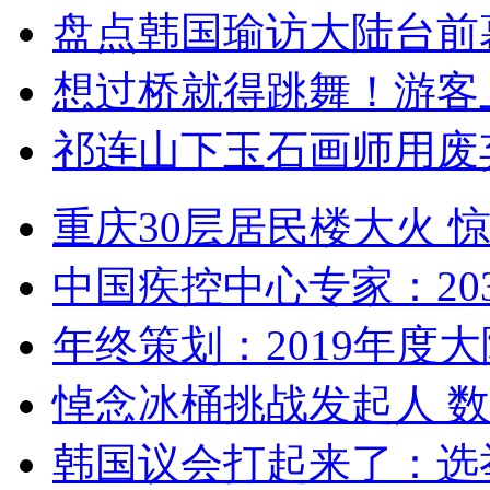
盘点韩国瑜访大陆台前
想过桥就得跳舞！游客
祁连山下玉石画师用废
重庆30层居民楼大火
中国疾控中心专家：203
年终策划：2019年度大陆
悼念冰桶挑战发起人 数百
韩国议会打起来了：选举