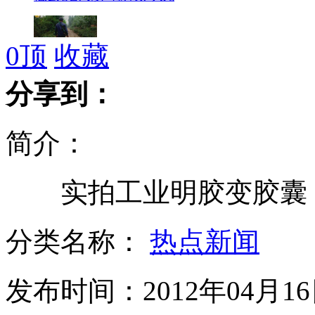
0
顶
收藏
盲人盗窃20起 听声辨位去偷钱
分享到：
简介：
澳大利亚新西兰剩女上山下乡找男友
实拍工业明胶变胶囊 
朝无人机新型远程导弹首秀阅兵式
分类名称：
热点新闻
发布时间：2012年04月16日
范冰冰招员工 一天500人应聘