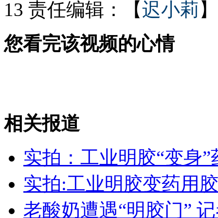
13
责任编辑：【
迟小莉
】
沈阳区长集体开微博 家中有事就@
您看完该视频的心情
实拍：工业明胶“变身”药用胶囊
相关报道
山西运城恶犬咬伤多人 警民合力深夜将其击毙
实拍：工业明胶“变身”
女孩北京地铁殴打老人 痛下狠手拳打脚踢
实拍:工业明胶变药用胶
无痛分娩是否安全 医生回应
老酸奶遭遇“明胶门” 