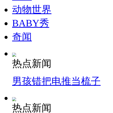
动物世界
纽约上演“枕头大战”
BABY秀
司机酒驾遇交警 急速倒车逃窜
奇闻
热点新闻
男孩错把电推当梳子
热点新闻