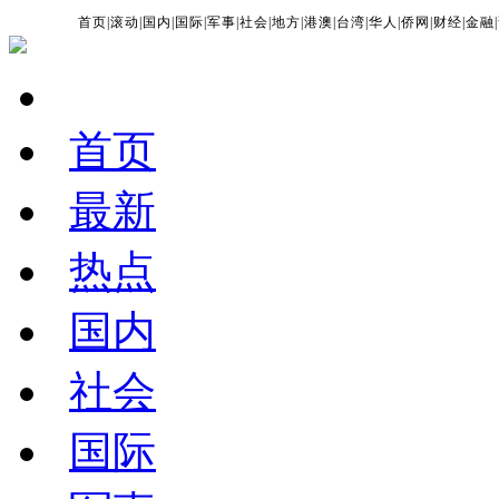
首页
|
滚动
|
国内
|
国际
|
军事
|
社会
|
地方
|
港澳
|
台湾
|
华人
|
侨网
|
财经
|
金融
|
首页
最新
热点
国内
社会
国际