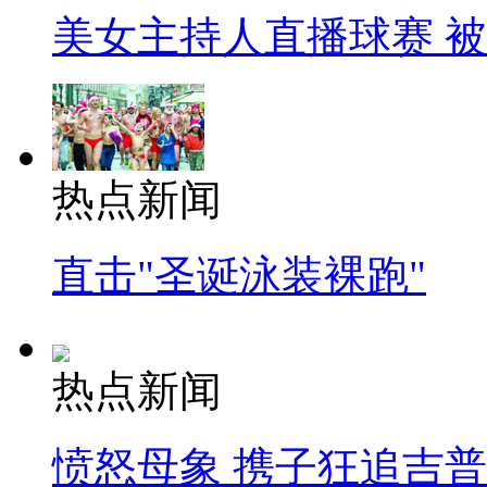
美女主持人直播球赛 
热点新闻
直击"圣诞泳装裸跑"
热点新闻
愤怒母象 携子狂追吉