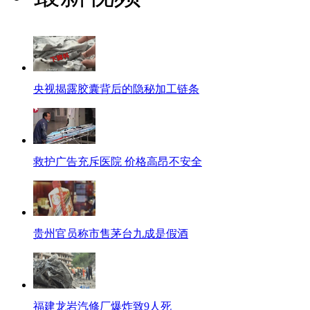
央视揭露胶囊背后的隐秘加工链条
救护广告充斥医院 价格高昂不安全
贵州官员称市售茅台九成是假酒
福建龙岩汽修厂爆炸致9人死