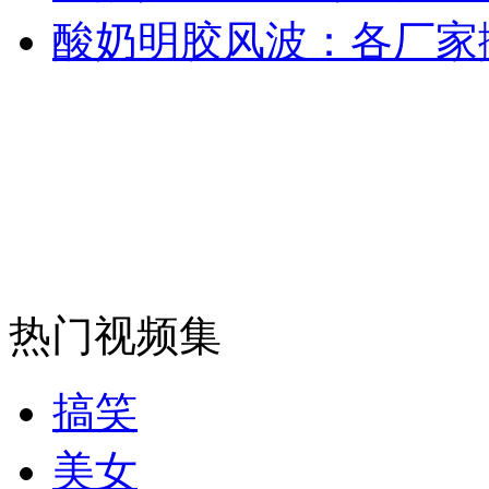
酸奶明胶风波：各厂家
外交部：反对强权政治霸凌主义
外交部：有关国家言论片面不公正
安徽一实载49人客车翻车
热门视频集
走！跟着总书记去植树
搞笑
消防员救轻生者
花炮节热闹非凡
减压"枕头大战"
美女