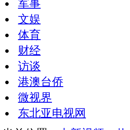
军事
文娱
体育
财经
访谈
港澳台侨
微视界
东北亚电视网