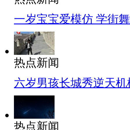
一岁宝宝爱模仿 学街
热点新闻
六岁男孩长城秀逆天机
热点新闻