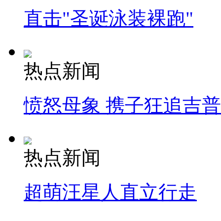
直击"圣诞泳装裸跑"
热点新闻
愤怒母象 携子狂追吉
热点新闻
超萌汪星人直立行走