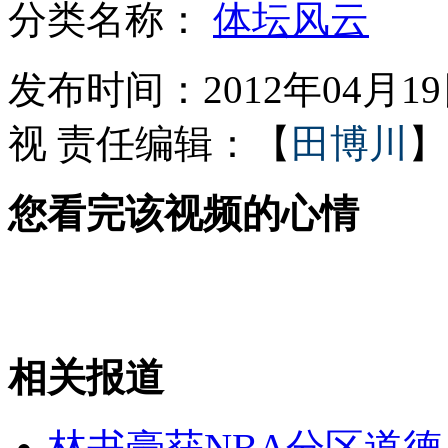
分类名称：
体坛风云
电信联通承诺终端网费将大幅下降
发布时间：2012年04月19日
视
责任编辑：【
田博川
】
国家鼓励民间投资进入交通运输领域
您看完该视频的心情
奥运加油歌曲《中国节拍·震动世界》
相关报道
“地球开启震动模式”说法没有依据
林书豪获NBA分区道
山西运城恶犬咬伤多人 警民合力深夜将其击毙