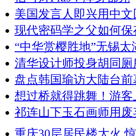
美国发言人即兴用中文
现代密码学之父如何保
“中华赏樱胜地”无锡
清华设计师投身胡同厕
盘点韩国瑜访大陆台前
想过桥就得跳舞！游客
祁连山下玉石画师用废
重庆30层居民楼大火