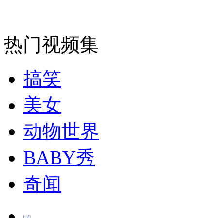
走！跟着总书记去植树
热门视频集
消防员救轻生者
花炮节热闹非凡
减压"枕头大战"
搞笑
美女
纽约上演“枕头大战”
动物世界
BABY秀
司机酒驾遇交警 急速倒车逃窜
奇闻