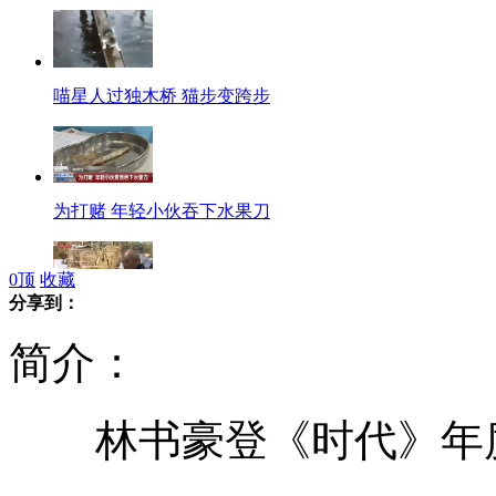
喵星人过独木桥 猫步变跨步
为打赌 年轻小伙吞下水果刀
0
顶
收藏
分享到：
河南8旬“养鸟达人”饲养百灵百余只
简介：
林书豪登《时代》年度
广州恒大3-1击败日本柏太阳神 出线在望