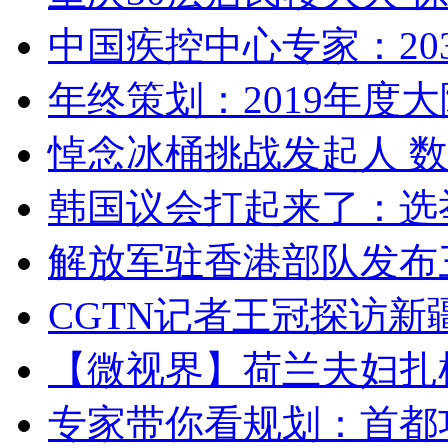
中国疾控中心专家：203
年终策划：2019年度大陆
悼念冰桶挑战发起人 数百
韩国议会打起来了：选举
解放军驻香港部队发布三
CGTN记者王冠探访新疆
【微视界】荷兰夫妇扎根青
专家带你看规划：首都功