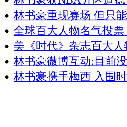
林书豪重现赛场 但只
女孩北京地铁殴打老人 痛下狠手拳打脚踢
全球百大人物名气投票
美《时代》杂志百大人
无痛分娩是否安全 医生回应
林书豪微博互动:目前没
外交部：反对强权政治霸凌主义
林书豪携手梅西 入围
外交部：有关国家言论片面不公正
安徽一实载49人客车翻车