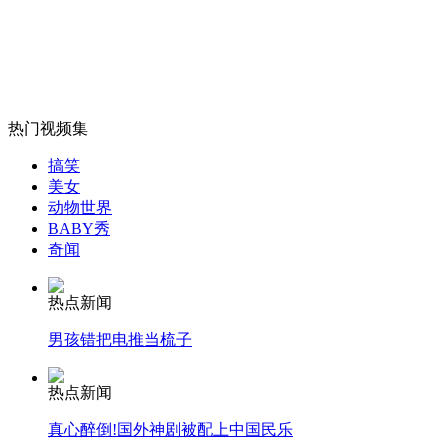
半夜耍酒疯 醉驾男拳打小区保安
山西运城恶犬咬伤多人 警民合力深夜将其击毙
热门视频集
搞笑
女孩北京地铁殴打老人 痛下狠手拳打脚踢
美女
动物世界
BABY秀
奇闻
无痛分娩是否安全 医生回应
热点新闻
外交部：反对强权政治霸凌主义
男孩错把电推当梳子
外交部：有关国家言论片面不公正
热点新闻
真心醉倒!国外神剧被配上中国民乐