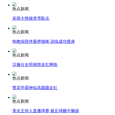
热点新闻
安徽一实载49人客车翻车
呆萌大熊猫滑雪取乐
热点新闻
走！跟着总书记去植树
狗教练陪伴最胖猫咪 训练成功瘦身
热点新闻
消防员救轻生者
花炮节热闹非凡
减压"枕头大战"
汉服仕女照相馆走红网络
热点新闻
警花学霸神似高圆圆走红
纽约上演“枕头大战”
热点新闻
司机酒驾遇交警 急速倒车逃窜
美女主持人直播球赛 被足球砸中脑袋