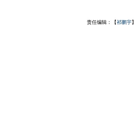
责任编辑：【
祁鹏宇
】