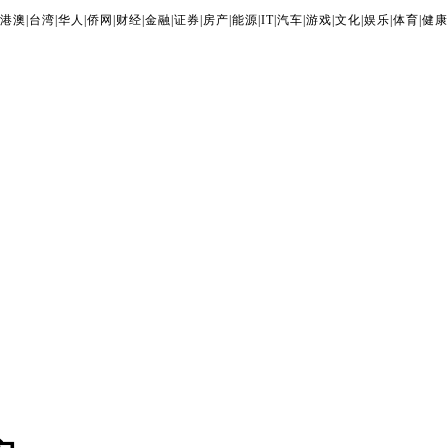
港澳
|
台湾
|
华人
|
侨网
|
财经
|
金融
|
证券
|
房产
|
能源
|
IT
|
汽车
|
游戏
|
文化
|
娱乐
|
体育
|
健康