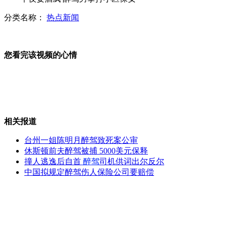
分类名称：
热点新闻
网传动物园用流浪狗喂老虎被证假
您看完该视频的心情
冒险酒后驾车为救重病亲人
相关报道
学生春游大巴驾驶员竟是酒驾
台州一姐陈明月醉驾致死案公审
休斯顿前夫醉驾被捕 5000美元保释
撞人逃逸后自首
醉驾
司机供词出尔反尔
中国拟规定醉驾伤人保险公司要赔偿
监控实拍南京俩团伙当街持刀互殴