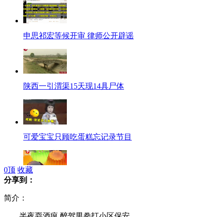
申思祁宏等候开审 律师公开辟谣
陕西一引渭渠15天现14具尸体
可爱宝宝只顾吃蛋糕忘记录节目
0
顶
收藏
分享到：
口感差成本高 果冻主原料不含明胶
简介：
半夜耍酒疯 醉驾男拳打小区保安