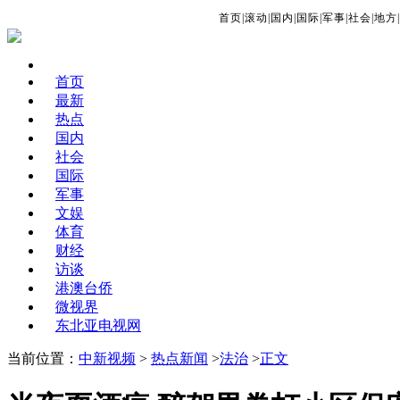
首页
|
滚动
|
国内
|
国际
|
军事
|
社会
|
地方
|
首页
最新
热点
国内
社会
国际
军事
文娱
体育
财经
访谈
港澳台侨
微视界
东北亚电视网
当前位置：
中新视频
>
热点新闻
>
法治
>
正文