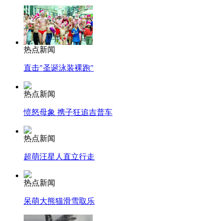
热点新闻
直击"圣诞泳装裸跑"
热点新闻
愤怒母象 携子狂追吉普车
热点新闻
超萌汪星人直立行走
热点新闻
呆萌大熊猫滑雪取乐