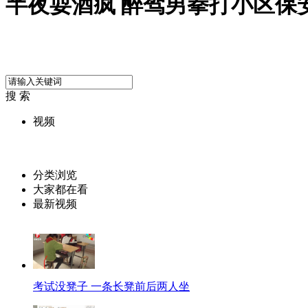
半夜耍酒疯 醉驾男拳打小区保
搜 索
视频
分类浏览
大家都在看
最新视频
考试没凳子 一条长凳前后两人坐