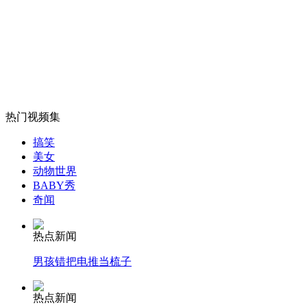
半夜耍酒疯 醉驾男拳打小区保安
山西运城恶犬咬伤多人 警民合力深夜将其击毙
热门视频集
女孩北京地铁殴打老人 痛下狠手拳打脚踢
搞笑
美女
动物世界
无痛分娩是否安全 医生回应
BABY秀
奇闻
外交部：反对强权政治霸凌主义
热点新闻
男孩错把电推当梳子
外交部：有关国家言论片面不公正
热点新闻