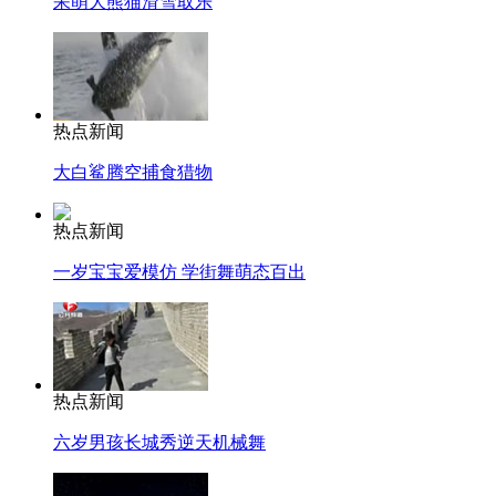
呆萌大熊猫滑雪取乐
热点新闻
大白鲨腾空捕食猎物
热点新闻
一岁宝宝爱模仿 学街舞萌态百出
热点新闻
六岁男孩长城秀逆天机械舞