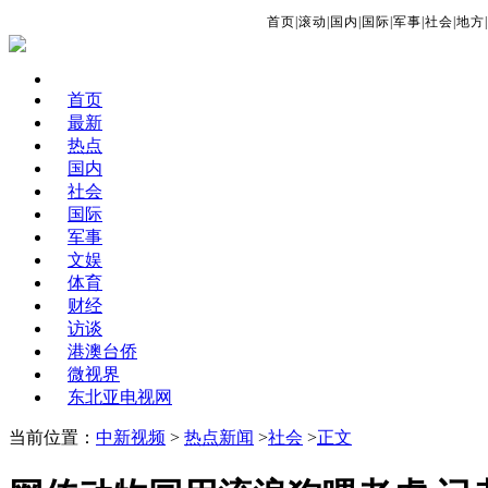
首页
|
滚动
|
国内
|
国际
|
军事
|
社会
|
地方
|
首页
最新
热点
国内
社会
国际
军事
文娱
体育
财经
访谈
港澳台侨
微视界
东北亚电视网
当前位置：
中新视频
>
热点新闻
>
社会
>
正文