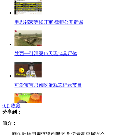
申思祁宏等候开审 律师公开辟谣
陕西一引渭渠15天现14具尸体
可爱宝宝只顾吃蛋糕忘记录节目
0
顶
收藏
分享到：
口感差成本高 果冻主原料不含明胶
简介：
网传动物园用流浪狗喂老虎 记者调查属误会