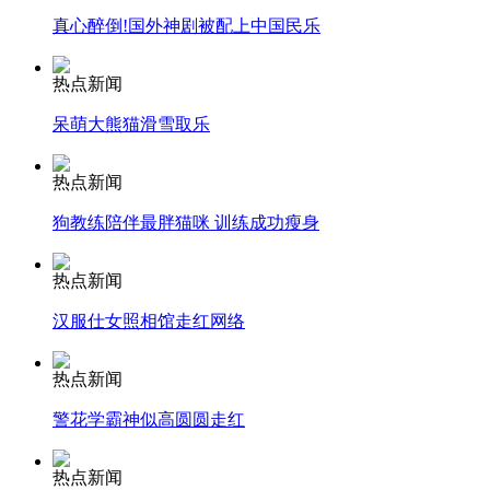
真心醉倒!国外神剧被配上中国民乐
安徽一实载49人客车翻车
热点新闻
呆萌大熊猫滑雪取乐
走！跟着总书记去植树
热点新闻
狗教练陪伴最胖猫咪 训练成功瘦身
消防员救轻生者
花炮节热闹非凡
减压"枕头大战"
热点新闻
汉服仕女照相馆走红网络
纽约上演“枕头大战”
热点新闻
警花学霸神似高圆圆走红
司机酒驾遇交警 急速倒车逃窜
热点新闻