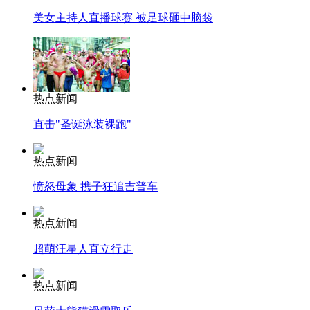
美女主持人直播球赛 被足球砸中脑袋
热点新闻
直击"圣诞泳装裸跑"
热点新闻
愤怒母象 携子狂追吉普车
热点新闻
超萌汪星人直立行走
热点新闻