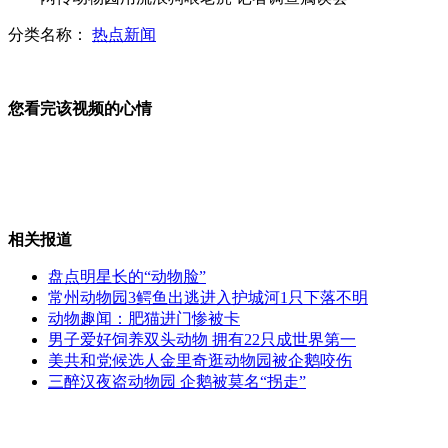
分类名称：
热点新闻
网传动物园用流浪狗喂老虎被证假
您看完该视频的心情
冒险酒后驾车为救重病亲人
相关报道
学生春游大巴驾驶员竟是酒驾
盘点明星长的“动物脸”
常州动物园3鳄鱼出逃进入护城河1只下落不明
动物趣闻：肥猫进门惨被卡
男子爱好饲养双头动物 拥有22只成世界第一
监控实拍南京俩团伙当街持刀互殴
美共和党候选人金里奇逛动物园被企鹅咬伤
三醉汉夜盗动物园 企鹅被莫名“拐走”