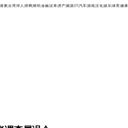
港澳
|
台湾
|
华人
|
侨网
|
财经
|
金融
|
证券
|
房产
|
能源
|
IT
|
汽车
|
游戏
|
文化
|
娱乐
|
体育
|
健康