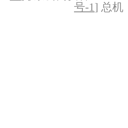
号-1
] 总机：