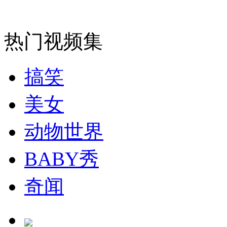
安徽一实载49人客车翻车
热门视频集
搞笑
走！跟着总书记去植树
美女
消防员救轻生者
花炮节热闹非凡
减压"枕头大战"
动物世界
BABY秀
纽约上演“枕头大战”
奇闻
司机酒驾遇交警 急速倒车逃窜