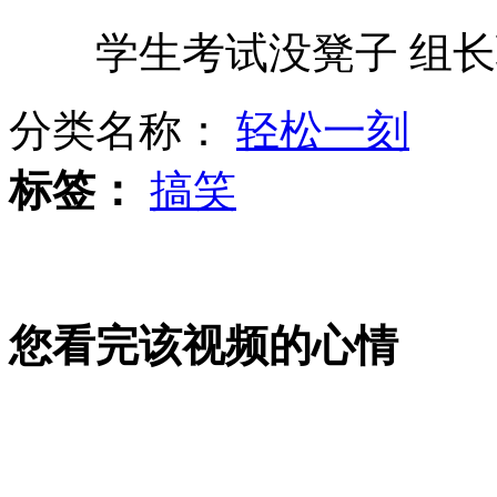
学生考试没凳子 组长
网传动物园用流浪狗喂老虎被证假
分类名称：
轻松一刻
冒险酒后驾车为救重病亲人
标签：
搞笑
学生春游大巴驾驶员竟是酒驾
您看完该视频的心情
监控实拍南京俩团伙当街持刀互殴