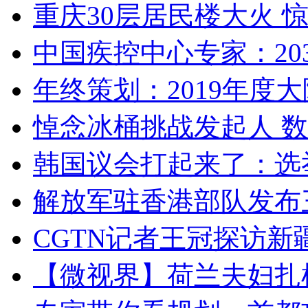
重庆30层居民楼大火
中国疾控中心专家：203
年终策划：2019年度大陆
悼念冰桶挑战发起人 数百
韩国议会打起来了：选举
解放军驻香港部队发布三
CGTN记者王冠探访新疆
【微视界】荷兰夫妇扎根青