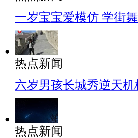
一岁宝宝爱模仿 学街
热点新闻
六岁男孩长城秀逆天机
热点新闻