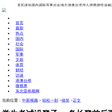
首页
|
滚动
|
国内
|
国际
|
军事
|
社会
|
地方
|
港澳
|
台湾
|
华人
|
侨网
|
财经
|
金融
|
首页
最新
热点
国内
社会
国际
军事
文娱
体育
财经
访谈
港澳台侨
微视界
东北亚电视网
当前位置：
中新视频
>
轻松一刻
>
搞笑
>
正文