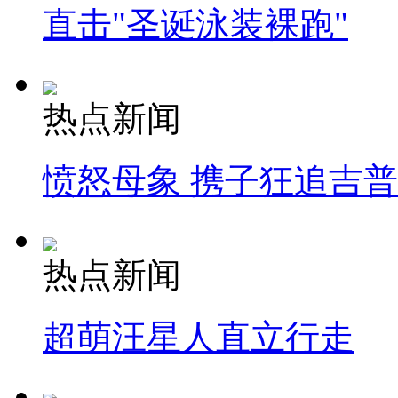
直击"圣诞泳装裸跑"
热点新闻
愤怒母象 携子狂追吉
热点新闻
超萌汪星人直立行走