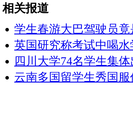
半夜耍酒疯 醉驾男拳打小区保安
相关报道
山西运城恶犬咬伤多人 警民合力深夜将其击毙
学生春游大巴驾驶员竟
英国研究称考试中喝水
女孩北京地铁殴打老人 痛下狠手拳打脚踢
四川大学74名学生集
云南多国留学生秀国服
无痛分娩是否安全 医生回应
外交部：反对强权政治霸凌主义
外交部：有关国家言论片面不公正