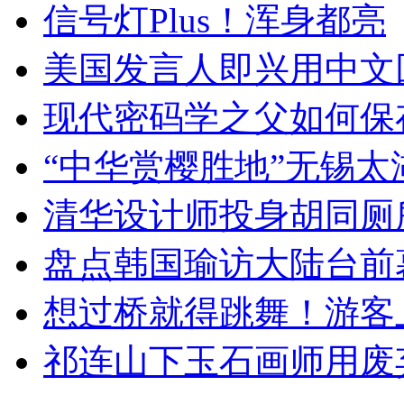
信号灯Plus！浑身都亮
美国发言人即兴用中文
现代密码学之父如何保
“中华赏樱胜地”无锡
清华设计师投身胡同厕
盘点韩国瑜访大陆台前
想过桥就得跳舞！游客
祁连山下玉石画师用废