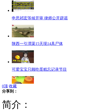
申思祁宏等候开审 律师公开辟谣
陕西一引渭渠15天现14具尸体
可爱宝宝只顾吃蛋糕忘记录节目
0
顶
收藏
分享到：
口感差成本高 果冻主原料不含明胶
简介：