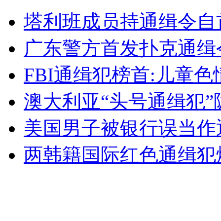
最贵逃生布袋亮相 每米一万二
塔利班成员持通缉令自首
山西运城恶犬咬伤多人 警民合力深夜将其击毙
广东警方首发扑克通缉令
FBI通缉犯榜首:儿童
女孩北京地铁殴打老人 痛下狠手拳打脚踢
澳大利亚“头号通缉犯
美国男子被银行误当作
无痛分娩是否安全 医生回应
两韩籍国际红色通缉犯烟
外交部：反对强权政治霸凌主义
外交部：有关国家言论片面不公正