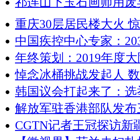
祁连山下玉石画师用废
重庆30层居民楼大火
中国疾控中心专家：203
年终策划：2019年度大陆
悼念冰桶挑战发起人 数百
韩国议会打起来了：选举
解放军驻香港部队发布三
CGTN记者王冠探访新疆