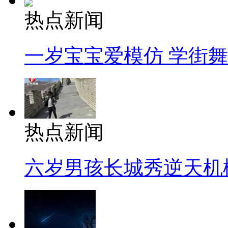
热点新闻
一岁宝宝爱模仿 学街
热点新闻
六岁男孩长城秀逆天机