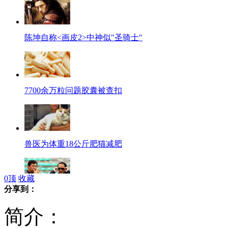
陈坤自称<画皮2>中神似"圣骑士"
7700余万粒问题胶囊被查扣
兽医为体重18公斤肥猫减肥
0
顶
收藏
分享到：
谢亚龙南勇将于24、25日受审
简介：