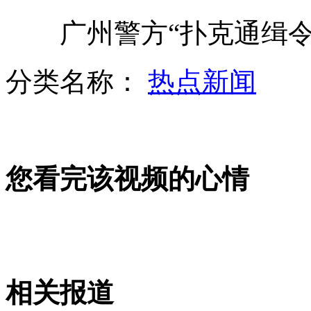
广州警方“扑克通缉令
爱读书的明星们：一日不读书面目可憎
分类名称：
热点新闻
足球反赌 四名"国脚"将在沈阳受审
您看完该视频的心情
鹦鹉幼鸟被父母嫌丑抛弃
孙俪：我是“甄嬛”前半部分
相关报道