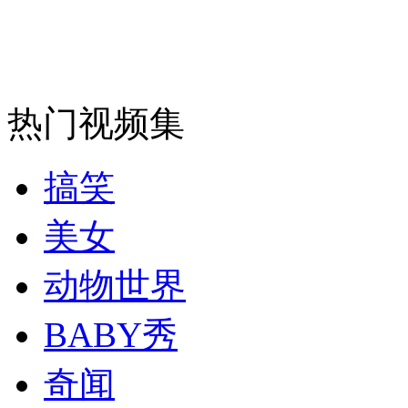
安徽一实载49人客车翻车
热门视频集
走！跟着总书记去植树
搞笑
消防员救轻生者
花炮节热闹非凡
减压"枕头大战"
美女
动物世界
纽约上演“枕头大战”
BABY秀
奇闻
司机酒驾遇交警 急速倒车逃窜