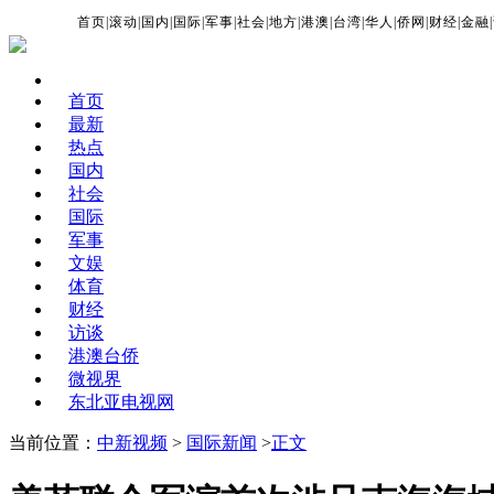
首页
|
滚动
|
国内
|
国际
|
军事
|
社会
|
地方
|
港澳
|
台湾
|
华人
|
侨网
|
财经
|
金融
|
首页
最新
热点
国内
社会
国际
军事
文娱
体育
财经
访谈
港澳台侨
微视界
东北亚电视网
当前位置：
中新视频
>
国际新闻
>
正文