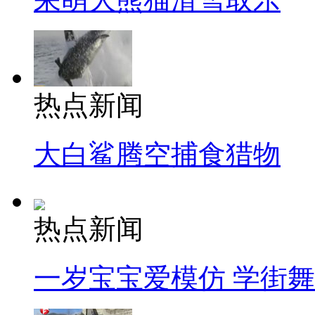
热点新闻
大白鲨腾空捕食猎物
热点新闻
一岁宝宝爱模仿 学街