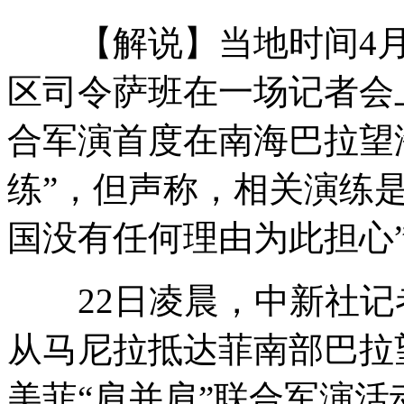
【解说】当地时间4月2
英媒曝英特工曾与卡扎菲间谍合作
区司令萨班在一场记者会上
合军演首度在南海巴拉望
实拍俄军演官兵演唱中文歌曲
练”，但声称，相关演练
国没有任何理由为此担心
澳洲将奖励雇佣50岁以上人士雇主
22日凌晨，中新社记者
中俄军演:中国"沈阳"导弹驱逐舰
从马尼拉抵达菲南部巴拉
美菲“肩并肩”联合军演活