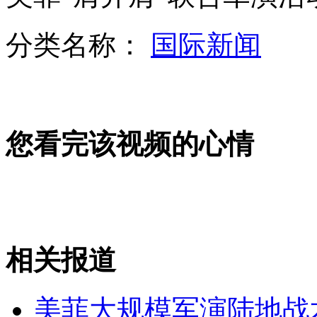
深圳火车站停售站台票引发“心酸”
分类名称：
国际新闻
山西运城恶犬咬伤多人 警民合力深夜将其击毙
女孩北京地铁殴打老人 痛下狠手拳打脚踢
您看完该视频的心情
无痛分娩是否安全 医生回应
外交部：反对强权政治霸凌主义
相关报道
外交部：有关国家言论片面不公正
美菲大规模军演陆地战