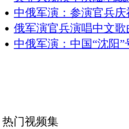
中俄军演：参演官兵庆
安徽一实载49人客车翻车
俄军演官兵演唱中文歌
中俄军演：中国“沈阳
走！跟着总书记去植树
消防员救轻生者
花炮节热闹非凡
减压"枕头大战"
纽约上演“枕头大战”
热门视频集
司机酒驾遇交警 急速倒车逃窜