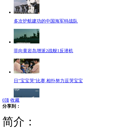
多次护航建功的中国海军特战队
菲向黄岩岛增派2战舰1反潜机
日"宝宝哭"比赛 相扑努力逗哭宝宝
0
顶
收藏
分享到：
中国现代级驱逐舰“福州”舰介绍
简介：