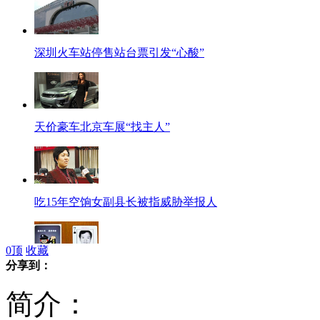
深圳火车站停售站台票引发“心酸”
天价豪车北京车展“找主人”
吃15年空饷女副县长被指威胁举报人
0
顶
收藏
分享到：
“扑克通缉令”中“黑桃七”落网
简介：