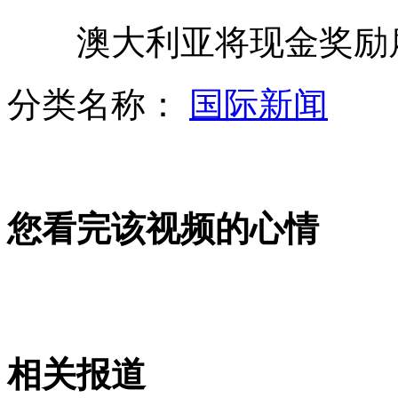
澳大利亚将现金奖励雇
吴奇隆终于熬成“高帅富” 曾几度崩溃
分类名称：
国际新闻
陈坤自称<画皮2>中神似"圣骑士"
您看完该视频的心情
7700余万粒问题胶囊被查扣
兽医为体重18公斤肥猫减肥
相关报道