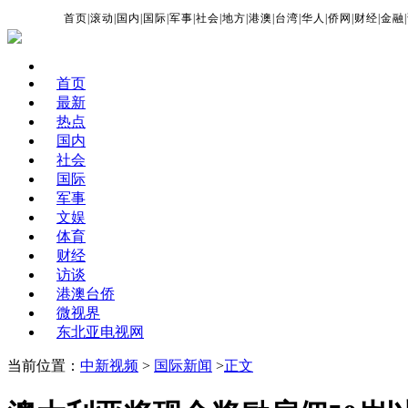
首页
|
滚动
|
国内
|
国际
|
军事
|
社会
|
地方
|
港澳
|
台湾
|
华人
|
侨网
|
财经
|
金融
|
首页
最新
热点
国内
社会
国际
军事
文娱
体育
财经
访谈
港澳台侨
微视界
东北亚电视网
当前位置：
中新视频
>
国际新闻
>
正文