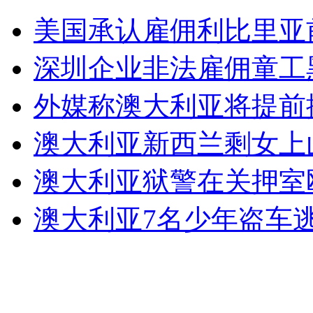
谢亚龙南勇将于24、25日受审
美国承认雇佣利比里亚
山西运城恶犬咬伤多人 警民合力深夜将其击毙
深圳企业非法雇佣童工
外媒称澳大利亚将提前
女孩北京地铁殴打老人 痛下狠手拳打脚踢
澳大利亚新西兰剩女上
澳大利亚狱警在关押室
无痛分娩是否安全 医生回应
澳大利亚7名少年盗车逃
外交部：反对强权政治霸凌主义
外交部：有关国家言论片面不公正