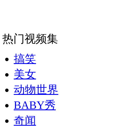
安徽一实载49人客车翻车
热门视频集
走！跟着总书记去植树
搞笑
消防员救轻生者
花炮节热闹非凡
减压"枕头大战"
美女
动物世界
纽约上演“枕头大战”
BABY秀
奇闻
司机酒驾遇交警 急速倒车逃窜