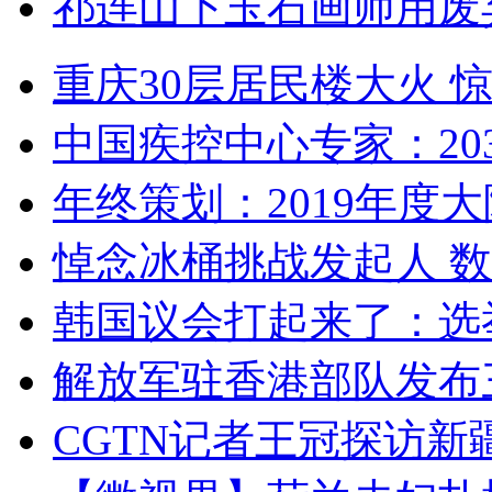
祁连山下玉石画师用废
重庆30层居民楼大火
中国疾控中心专家：203
年终策划：2019年度大陆
悼念冰桶挑战发起人 数百
韩国议会打起来了：选举
解放军驻香港部队发布三
CGTN记者王冠探访新疆