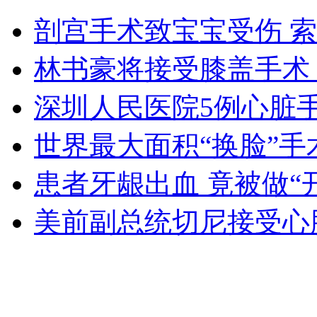
实拍俄军演官兵演唱中文歌曲
剖宫手术致宝宝受伤 
山西运城恶犬咬伤多人 警民合力深夜将其击毙
林书豪将接受膝盖手术 
深圳人民医院5例心脏
女孩北京地铁殴打老人 痛下狠手拳打脚踢
世界最大面积“换脸”手
患者牙龈出血 竟被做“
无痛分娩是否安全 医生回应
美前副总统切尼接受心
外交部：反对强权政治霸凌主义
外交部：有关国家言论片面不公正