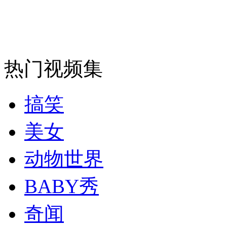
安徽一实载49人客车翻车
热门视频集
走！跟着总书记去植树
搞笑
消防员救轻生者
花炮节热闹非凡
减压"枕头大战"
美女
动物世界
纽约上演“枕头大战”
BABY秀
奇闻
司机酒驾遇交警 急速倒车逃窜