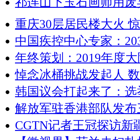
祁连山下玉石画师用废
重庆30层居民楼大火
中国疾控中心专家：203
年终策划：2019年度大陆
悼念冰桶挑战发起人 数百
韩国议会打起来了：选举
解放军驻香港部队发布三
CGTN记者王冠探访新疆