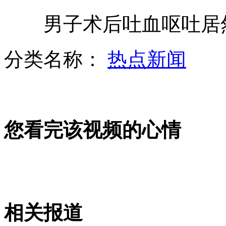
男子术后吐血呕吐居然
菲向黄岩岛增派2战舰1反潜机
分类名称：
热点新闻
日"宝宝哭"比赛 相扑努力逗哭宝宝
您看完该视频的心情
中国现代级驱逐舰“福州”舰介绍
英媒曝英特工曾与卡扎菲间谍合作
相关报道