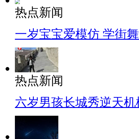
热点新闻
一岁宝宝爱模仿 学街
热点新闻
六岁男孩长城秀逆天机