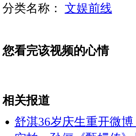
分类名称：
文娱前线
菲向黄岩岛增派2战舰1反潜机
您看完该视频的心情
日"宝宝哭"比赛 相扑努力逗哭宝宝
中国现代级驱逐舰“福州”舰介绍
相关报道
山西运城恶犬咬伤多人 警民合力深夜将其击毙
舒淇36岁庆生重开微博