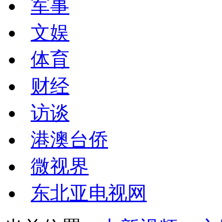
军事
文娱
体育
财经
访谈
港澳台侨
微视界
东北亚电视网