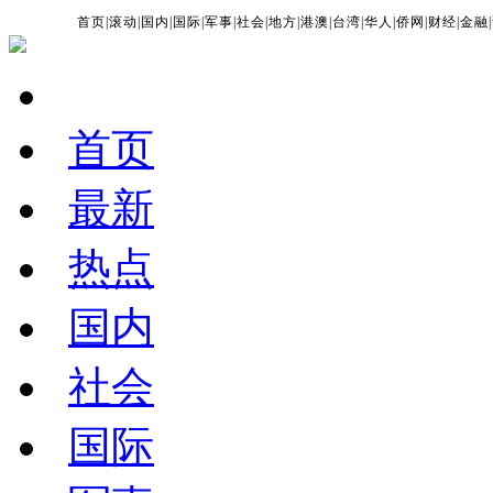
首页
|
滚动
|
国内
|
国际
|
军事
|
社会
|
地方
|
港澳
|
台湾
|
华人
|
侨网
|
财经
|
金融
|
首页
最新
热点
国内
社会
国际