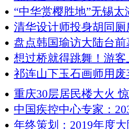
“中华赏樱胜地”无锡
清华设计师投身胡同厕
盘点韩国瑜访大陆台前
想过桥就得跳舞！游客
祁连山下玉石画师用废
重庆30层居民楼大火
中国疾控中心专家：203
年终策划：2019年度大陆