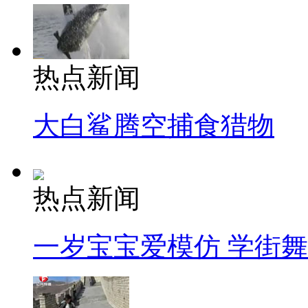
热点新闻
大白鲨腾空捕食猎物
热点新闻
一岁宝宝爱模仿 学街