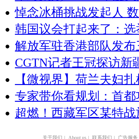
悼念冰桶挑战发起人 数百
韩国议会打起来了：选举
解放军驻香港部队发布三
CGTN记者王冠探访新疆
【微视界】荷兰夫妇扎根青
专家带你看规划：首都功
超燃！西藏军区某特战
关于我们
|
About us
|
联系我们
|
广告服务