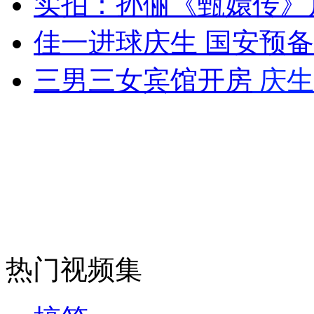
实拍：孙俪《甄嬛传》
女孩北京地铁殴打老人 痛下狠手拳打脚踢
佳一进球庆生 国安预
无痛分娩是否安全 医生回应
三男三女宾馆开房
庆生
外交部：反对强权政治霸凌主义
外交部：有关国家言论片面不公正
安徽一实载49人客车翻车
热门视频集