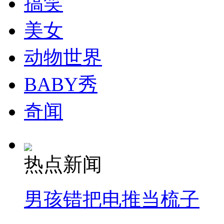
搞笑
走！跟着总书记去植树
美女
消防员救轻生者
花炮节热闹非凡
减压"枕头大战"
动物世界
BABY秀
纽约上演“枕头大战”
奇闻
司机酒驾遇交警 急速倒车逃窜
热点新闻
男孩错把电推当梳子