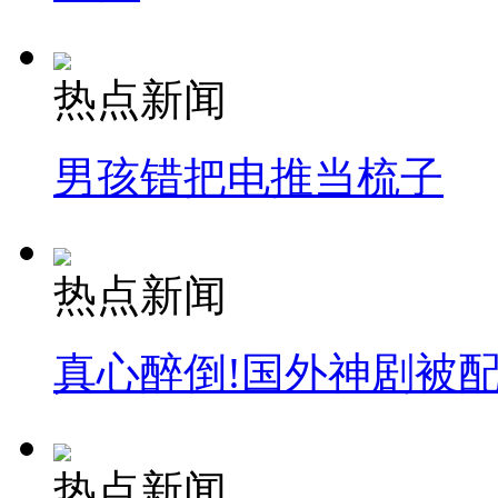
安徽一实载49人客车翻车
热点新闻
男孩错把电推当梳子
走！跟着总书记去植树
消防员救轻生者
花炮节热闹非凡
减压"枕头大战"
热点新闻
真心醉倒!国外神剧被
纽约上演“枕头大战”
司机酒驾遇交警 急速倒车逃窜
热点新闻