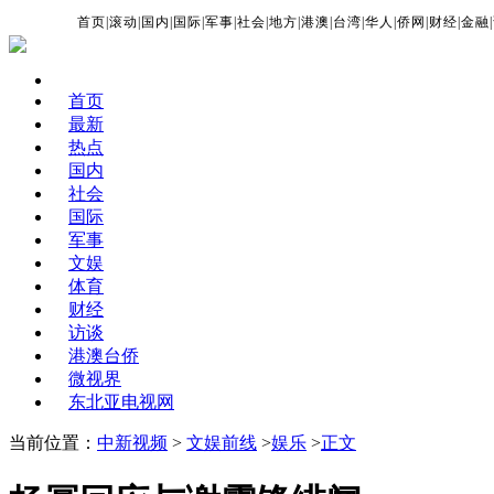
首页
|
滚动
|
国内
|
国际
|
军事
|
社会
|
地方
|
港澳
|
台湾
|
华人
|
侨网
|
财经
|
金融
|
首页
最新
热点
国内
社会
国际
军事
文娱
体育
财经
访谈
港澳台侨
微视界
东北亚电视网
当前位置：
中新视频
>
文娱前线
>
娱乐
>
正文