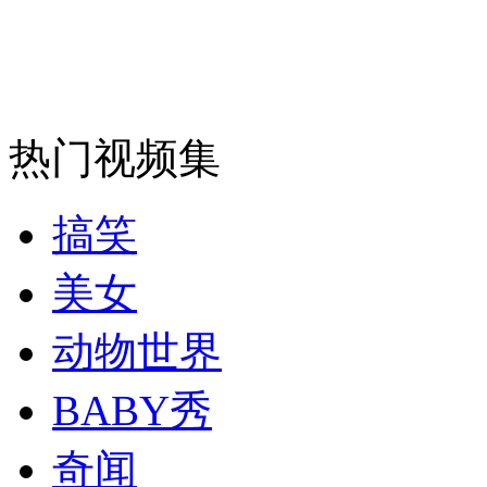
中国现代级驱逐舰“福州”舰介绍
山西运城恶犬咬伤多人 警民合力深夜将其击毙
热门视频集
女孩北京地铁殴打老人 痛下狠手拳打脚踢
搞笑
无痛分娩是否安全 医生回应
美女
动物世界
外交部：反对强权政治霸凌主义
BABY秀
外交部：有关国家言论片面不公正
奇闻