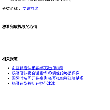
分类名称：
文娱前线
美菲联合军演首次涉足南海海域
您看完该视频的心情
多次护航建功的中国海军特战队
相关报道
菲向黄岩岛增派2战舰1反潜机
谢霆锋否认杨幂半夜敲门绯闻
杨幂否认夜会谢霆锋 称偶像始终是偶像
国际时装周开幕盛典
杨幂
张靓颖汪峰献唱
杨幂造型被批狂抄范冰冰
日"宝宝哭"比赛 相扑努力逗哭宝宝