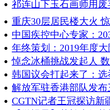
祁连山下玉石画师用废
重庆30层居民楼大火
中国疾控中心专家：203
年终策划：2019年度大陆
悼念冰桶挑战发起人 数百
韩国议会打起来了：选举
解放军驻香港部队发布三
CGTN记者王冠探访新疆