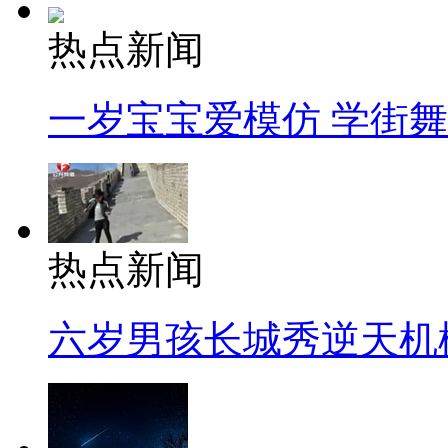
热点新闻
一岁宝宝爱模仿 学街
热点新闻
六岁男孩长城秀逆天机