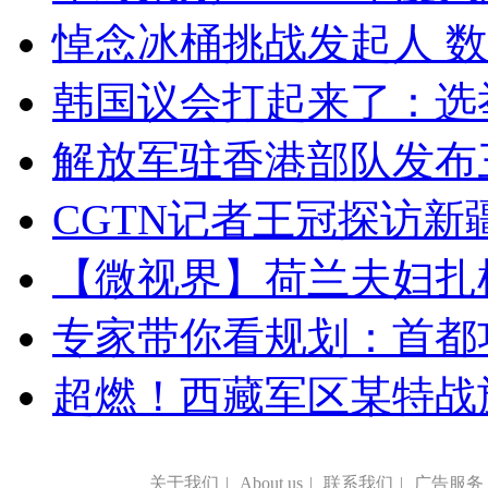
悼念冰桶挑战发起人 数百
韩国议会打起来了：选举
解放军驻香港部队发布三
CGTN记者王冠探访新疆
【微视界】荷兰夫妇扎根青
专家带你看规划：首都功
超燃！西藏军区某特战
关于我们
|
About us
|
联系我们
|
广告服务