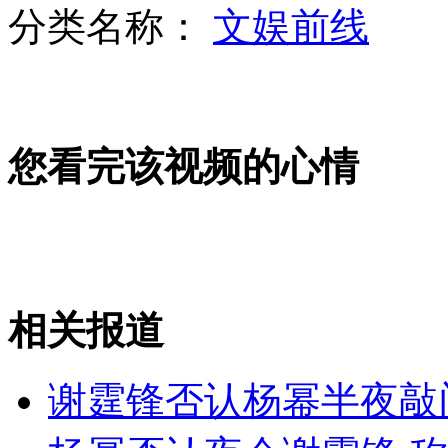
分类名称：
文娱前线
菲向黄岩岛增派2战舰1反潜机
您看完该视频的心情
日"宝宝哭"比赛 相扑努力逗哭宝宝
中国现代级驱逐舰“福州”舰介绍
相关报道
山西运城恶犬咬伤多人 警民合力深夜将其击毙
谢霆锋否认杨幂半夜敲