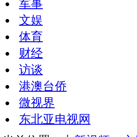
军事
文娱
体育
财经
访谈
港澳台侨
微视界
东北亚电视网