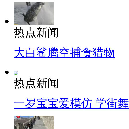
热点新闻
大白鲨腾空捕食猎物
热点新闻
一岁宝宝爱模仿 学街