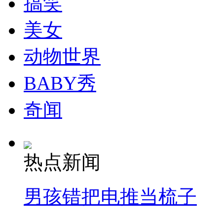
搞笑
走！跟着总书记去植树
美女
消防员救轻生者
花炮节热闹非凡
减压"枕头大战"
动物世界
BABY秀
纽约上演“枕头大战”
奇闻
司机酒驾遇交警 急速倒车逃窜
热点新闻
男孩错把电推当梳子