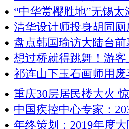
“中华赏樱胜地”无锡
清华设计师投身胡同厕
盘点韩国瑜访大陆台前
想过桥就得跳舞！游客
祁连山下玉石画师用废
重庆30层居民楼大火
中国疾控中心专家：203
年终策划：2019年度大陆