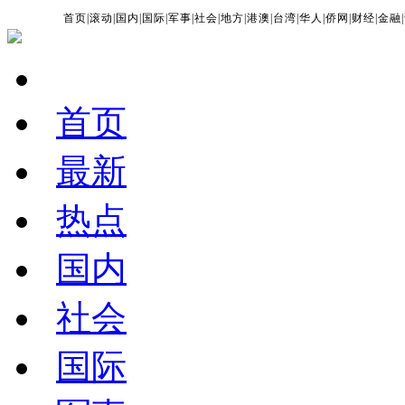
首页
|
滚动
|
国内
|
国际
|
军事
|
社会
|
地方
|
港澳
|
台湾
|
华人
|
侨网
|
财经
|
金融
|
首页
最新
热点
国内
社会
国际