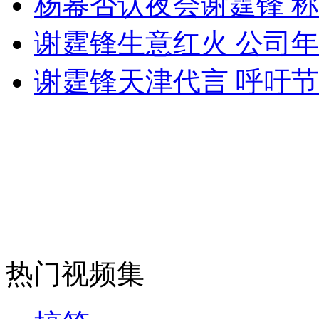
杨幂否认夜会谢霆锋 
女孩北京地铁殴打老人 痛下狠手拳打脚踢
谢霆锋生意红火 公司
无痛分娩是否安全 医生回应
谢霆锋天津代言 呼吁
外交部：反对强权政治霸凌主义
外交部：有关国家言论片面不公正
安徽一实载49人客车翻车
热门视频集