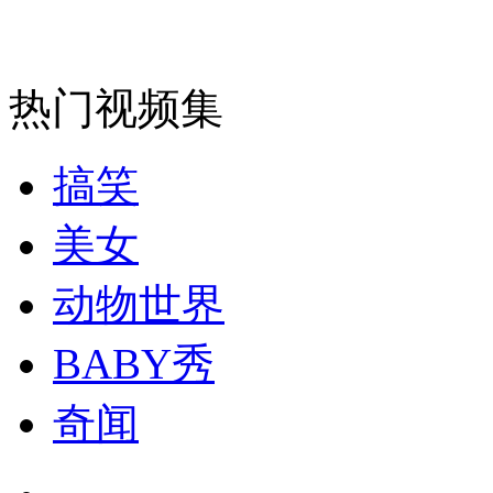
走！跟着总书记去植树
消防员救轻生者
花炮节热闹非凡
减压"枕头大战"
热门视频集
搞笑
纽约上演“枕头大战”
美女
司机酒驾遇交警 急速倒车逃窜
动物世界
BABY秀
奇闻