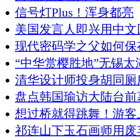
信号灯Plus！浑身都亮
美国发言人即兴用中文
现代密码学之父如何保
“中华赏樱胜地”无锡
清华设计师投身胡同厕
盘点韩国瑜访大陆台前
想过桥就得跳舞！游客
祁连山下玉石画师用废