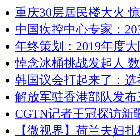
重庆30层居民楼大火
中国疾控中心专家：203
年终策划：2019年度大陆
悼念冰桶挑战发起人 数百
韩国议会打起来了：选举
解放军驻香港部队发布三
CGTN记者王冠探访新疆
【微视界】荷兰夫妇扎根青