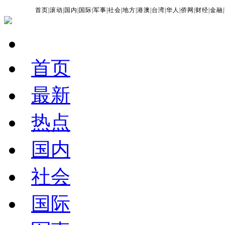
首页
|
滚动
|
国内
|
国际
|
军事
|
社会
|
地方
|
港澳
|
台湾
|
华人
|
侨网
|
财经
|
金融
|
首页
最新
热点
国内
社会
国际