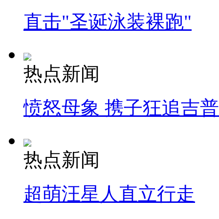
直击"圣诞泳装裸跑"
热点新闻
愤怒母象 携子狂追吉
热点新闻
超萌汪星人直立行走