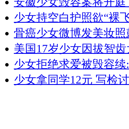
安徽少女毁容案将开庭
女孩北京地铁殴打老人 痛下狠手拳打脚踢
少女持空白护照欲“裸飞
无痛分娩是否安全 医生回应
骨癌少女微博发美妆照
美国17岁少女因拔智
外交部：反对强权政治霸凌主义
少女拒绝求爱被毁容续
外交部：有关国家言论片面不公正
少女拿同学12元 写检
安徽一实载49人客车翻车