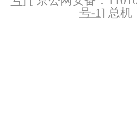
号
] [ 京公网安备：1101020
号-1
] 总机：