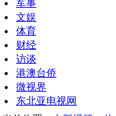
军事
文娱
体育
财经
访谈
港澳台侨
微视界
东北亚电视网