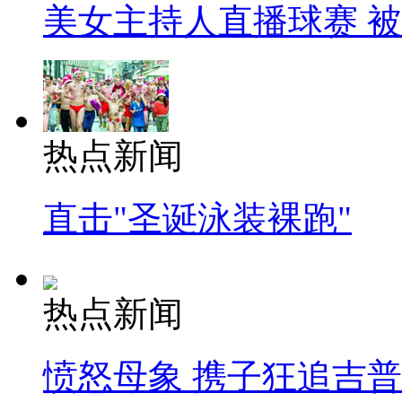
美女主持人直播球赛 
热点新闻
直击"圣诞泳装裸跑"
热点新闻
愤怒母象 携子狂追吉