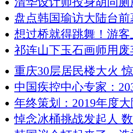
清华设计师投身胡同厕
盘点韩国瑜访大陆台前
想过桥就得跳舞！游客
祁连山下玉石画师用废
重庆30层居民楼大火
中国疾控中心专家：203
年终策划：2019年度大陆
悼念冰桶挑战发起人 数百