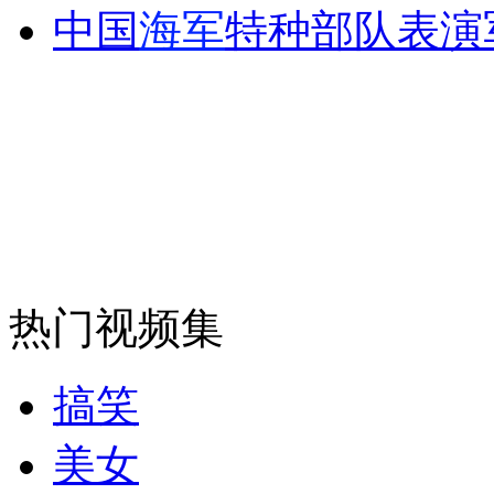
中国
海军
特种部队表演
安徽一实载49人客车翻车
走！跟着总书记去植树
消防员救轻生者
花炮节热闹非凡
减压"枕头大战"
热门视频集
纽约上演“枕头大战”
搞笑
美女
司机酒驾遇交警 急速倒车逃窜