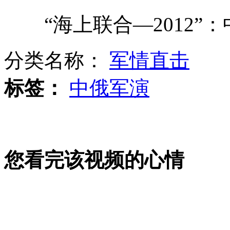
“海上联合—2012”
原中国足坛高官南勇在铁岭受审
分类名称：
军情直击
美国：男子铁轨上小便被电死
标签：
中俄军演
上海：开设男生班应对“阴盛阳衰”
您看完该视频的心情
拆迁队用高音喇叭日夜"轰炸"