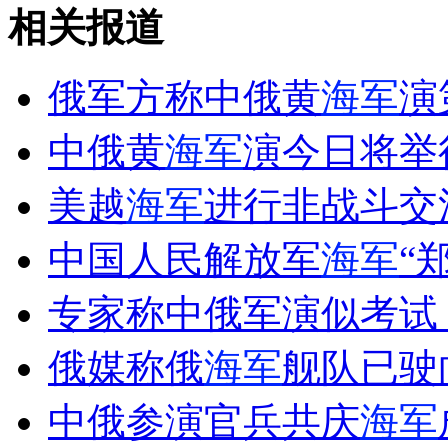
中国就“毒驾入刑”作进一步调研
相关报道
山西运城恶犬咬伤多人 警民合力深夜将其击毙
俄军方称中俄黄
海军
演
中俄黄
海军
演今日将举
女孩北京地铁殴打老人 痛下狠手拳打脚踢
美越
海军
进行非战斗交
中国人民解放军
海军
“
无痛分娩是否安全 医生回应
专家称中俄军演似考试
外交部：反对强权政治霸凌主义
俄媒称俄
海军
舰队已驶
外交部：有关国家言论片面不公正
中俄参演官兵共庆
海军