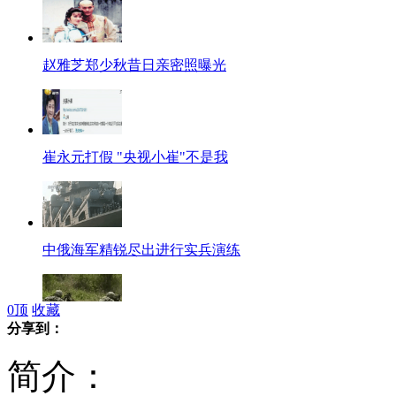
赵雅芝郑少秋昔日亲密照曝光
崔永元打假 "央视小崔"不是我
中俄海军精锐尽出进行实兵演练
0
顶
收藏
分享到：
中方撤船为降温 菲频出招欲拱火
简介：