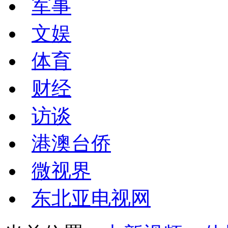
军事
文娱
体育
财经
访谈
港澳台侨
微视界
东北亚电视网