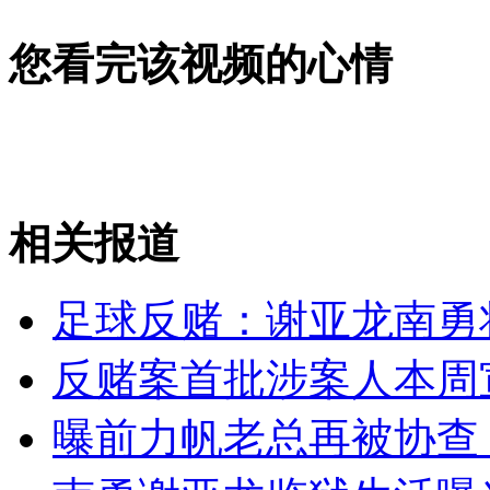
女孩北京地铁殴打老人 痛下狠手拳打脚踢
您看完该视频的心情
无痛分娩是否安全 医生回应
外交部：反对强权政治霸凌主义
相关报道
外交部：有关国家言论片面不公正
足球反赌：谢亚龙南勇将
反赌案首批涉案人本周
安徽一实载49人客车翻车
曝前力帆老总再被协查