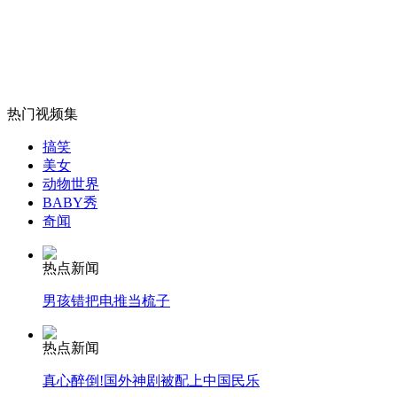
美女魔术师称中国魔术过于西化
山西运城恶犬咬伤多人 警民合力深夜将其击毙
热门视频集
搞笑
女孩北京地铁殴打老人 痛下狠手拳打脚踢
美女
动物世界
BABY秀
奇闻
无痛分娩是否安全 医生回应
热点新闻
外交部：反对强权政治霸凌主义
男孩错把电推当梳子
外交部：有关国家言论片面不公正
热点新闻
真心醉倒!国外神剧被配上中国民乐