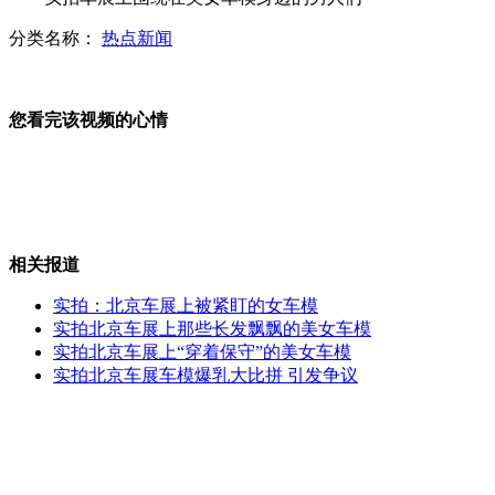
分类名称：
热点新闻
新疆再现化石群 疑为恐龙化石
您看完该视频的心情
知识产权局回应问题胶囊专利事件
相关报道
实拍北京车展上被"紧盯"的女车模
实拍：北京车展上被紧盯的女车模
实拍北京车展上那些长发飘飘的美女车模
实拍北京车展上“穿着保守”的美女车模
实拍北京车展车模爆乳大比拼 引发争议
实拍车展上最炫酷的那些"概念车"