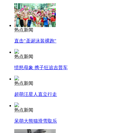
热点新闻
直击"圣诞泳装裸跑"
热点新闻
愤怒母象 携子狂追吉普车
热点新闻
超萌汪星人直立行走
热点新闻
呆萌大熊猫滑雪取乐