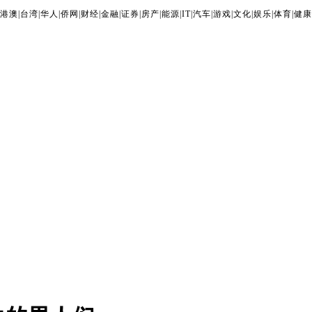
港澳
|
台湾
|
华人
|
侨网
|
财经
|
金融
|
证券
|
房产
|
能源
|
IT
|
汽车
|
游戏
|
文化
|
娱乐
|
体育
|
健康