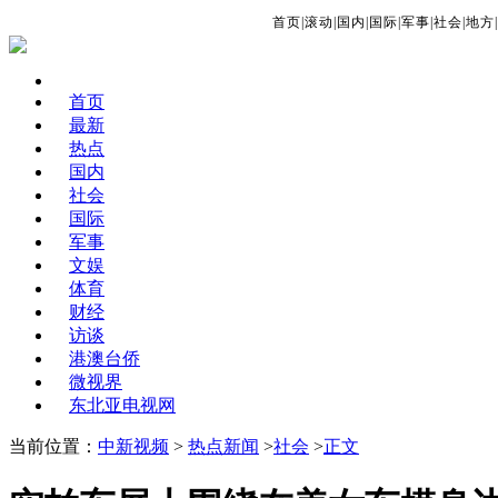
首页
|
滚动
|
国内
|
国际
|
军事
|
社会
|
地方
|
首页
最新
热点
国内
社会
国际
军事
文娱
体育
财经
访谈
港澳台侨
微视界
东北亚电视网
当前位置：
中新视频
>
热点新闻
>
社会
>
正文