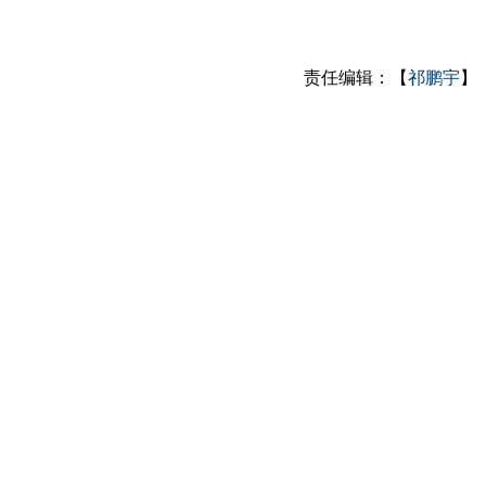
责任编辑：【
祁鹏宇
】