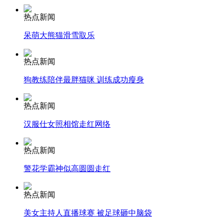
热点新闻
安徽一实载49人客车翻车
呆萌大熊猫滑雪取乐
热点新闻
走！跟着总书记去植树
狗教练陪伴最胖猫咪 训练成功瘦身
热点新闻
消防员救轻生者
花炮节热闹非凡
减压"枕头大战"
汉服仕女照相馆走红网络
热点新闻
警花学霸神似高圆圆走红
纽约上演“枕头大战”
热点新闻
司机酒驾遇交警 急速倒车逃窜
美女主持人直播球赛 被足球砸中脑袋