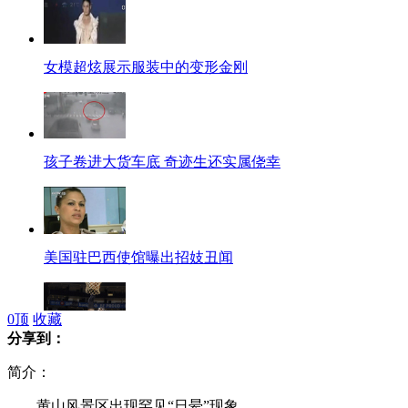
女模超炫展示服装中的变形金刚
孩子卷进大货车底 奇迹生还实属侥幸
美国驻巴西使馆曝出招妓丑闻
0
顶
收藏
分享到：
NBA五佳球 斯塔德迈尔隔人暴扣
简介：
黄山风景区出现罕见“日晕”现象