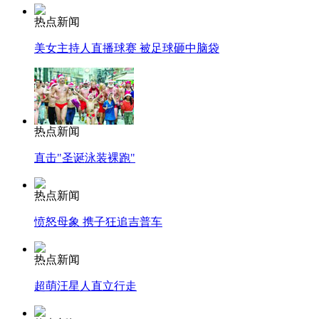
热点新闻
美女主持人直播球赛 被足球砸中脑袋
热点新闻
直击"圣诞泳装裸跑"
热点新闻
愤怒母象 携子狂追吉普车
热点新闻
超萌汪星人直立行走