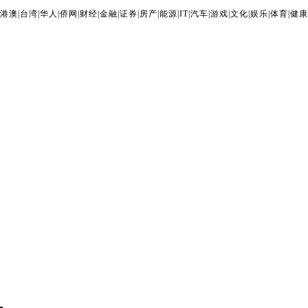
港澳
|
台湾
|
华人
|
侨网
|
财经
|
金融
|
证券
|
房产
|
能源
|
IT
|
汽车
|
游戏
|
文化
|
娱乐
|
体育
|
健康