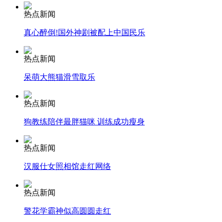
热点新闻
安徽一实载49人客车翻车
真心醉倒!国外神剧被配上中国民乐
热点新闻
呆萌大熊猫滑雪取乐
走！跟着总书记去植树
热点新闻
消防员救轻生者
花炮节热闹非凡
减压"枕头大战"
狗教练陪伴最胖猫咪 训练成功瘦身
热点新闻
汉服仕女照相馆走红网络
纽约上演“枕头大战”
热点新闻
司机酒驾遇交警 急速倒车逃窜
警花学霸神似高圆圆走红