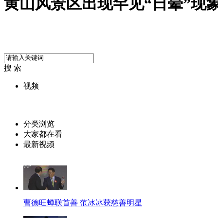
黄山风景区出现罕见“日晕”现
搜 索
视频
分类浏览
大家都在看
最新视频
曹德旺蝉联首善 范冰冰获慈善明星