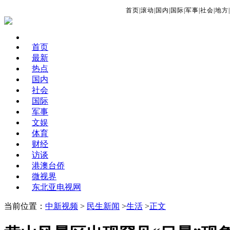
首页
|
滚动
|
国内
|
国际
|
军事
|
社会
|
地方
|
首页
最新
热点
国内
社会
国际
军事
文娱
体育
财经
访谈
港澳台侨
微视界
东北亚电视网
当前位置：
中新视频
>
民生新闻
>
生活
>
正文