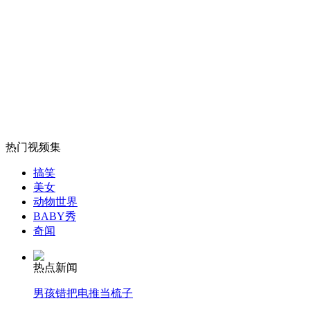
美推出狗狗频道 为狗狗排遣寂寞
山西运城恶犬咬伤多人 警民合力深夜将其击毙
女孩北京地铁殴打老人 痛下狠手拳打脚踢
热门视频集
搞笑
无痛分娩是否安全 医生回应
美女
动物世界
BABY秀
外交部：反对强权政治霸凌主义
奇闻
热点新闻
外交部：有关国家言论片面不公正
男孩错把电推当梳子