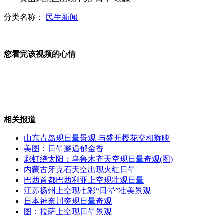
分类名称：
民生新闻
家长会变捐款会 每次要捐300元
您看完该视频的心情
巴萨主帅瓜迪奥拉宣布赛季后辞职
相关报道
钞票藏进粮食堆 两万现金成碎片
山东青岛现
日晕
景观 与盛开樱花交相辉映
美图：
日晕
邂逅郁金香
彩虹绕太阳：乌鲁木齐天空现
日晕
奇观(图)
内蒙古牙克石天空出现火红
日晕
恐怖片《贞子》将推出3D版
巴西首都巴西利亚上空现壮观
日晕
江苏扬州上空现七彩“
日晕
”壮美景观
日本神奈川突现
日晕
奇观
图：拉萨上空现
日晕
景观