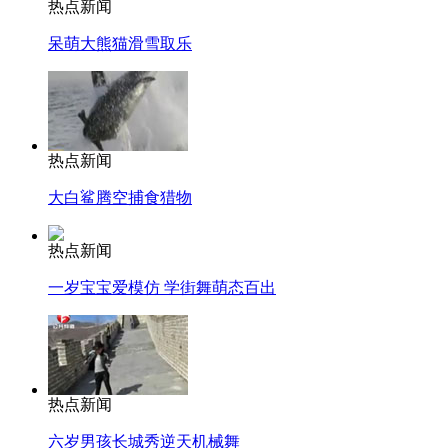
热点新闻
呆萌大熊猫滑雪取乐
热点新闻
大白鲨腾空捕食猎物
热点新闻
一岁宝宝爱模仿 学街舞萌态百出
热点新闻
六岁男孩长城秀逆天机械舞