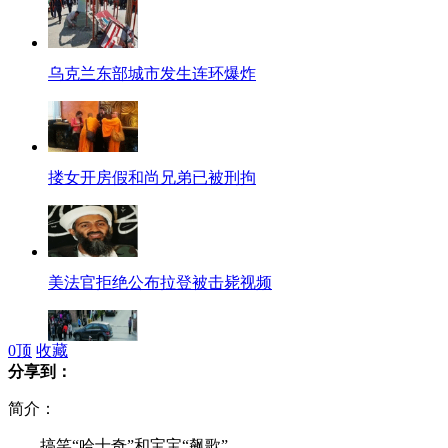
乌克兰东部城市发生连环爆炸
搂女开房假和尚兄弟已被刑拘
美法官拒绝公布拉登被击毙视频
0
顶
收藏
分享到：
9岁男孩过马路被卷奔驰车下丧命
简介：
搞笑“哈士奇”和宝宝“飙歌”