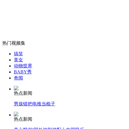
美国公司获印度80亿美元军火订单
山西运城恶犬咬伤多人 警民合力深夜将其击毙
热门视频集
女孩北京地铁殴打老人 痛下狠手拳打脚踢
搞笑
美女
动物世界
BABY秀
无痛分娩是否安全 医生回应
奇闻
外交部：反对强权政治霸凌主义
热点新闻
男孩错把电推当梳子
外交部：有关国家言论片面不公正
热点新闻