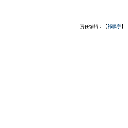
责任编辑：【
祁鹏宇
】