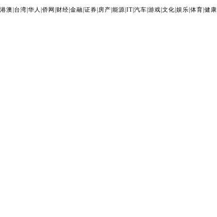
港澳
|
台湾
|
华人
|
侨网
|
财经
|
金融
|
证券
|
房产
|
能源
|
IT
|
汽车
|
游戏
|
文化
|
娱乐
|
体育
|
健康