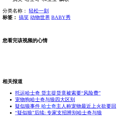
分类名称：
轻松一刻
美公布似金属航母掠过太阳表面照片
标签：
搞笑
动物世界
BABY秀
您看完该视频的心情
浙江千岛湖水下古城揭开神秘面纱
铁路警方抓获内衣藏毒女子
相关报道
托运哈士奇 货主提货竟被索要“风险费”
宠物狗哈士奇与狼四大区别
疑似狼事件
哈士奇
主人称宠物最近上火欲要回
药家鑫父亲被要求兑现20万案开庭
“疑似狼”后续: 专家支招辨别哈士奇与狼