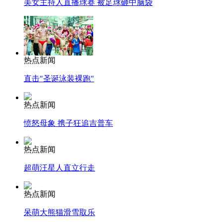
美女主持人直播球赛 被足球砸中脑袋
热点新闻
直击"圣诞泳装裸跑"
热点新闻
愤怒母象 携子狂追吉普车
热点新闻
超萌汪星人直立行走
热点新闻
呆萌大熊猫滑雪取乐