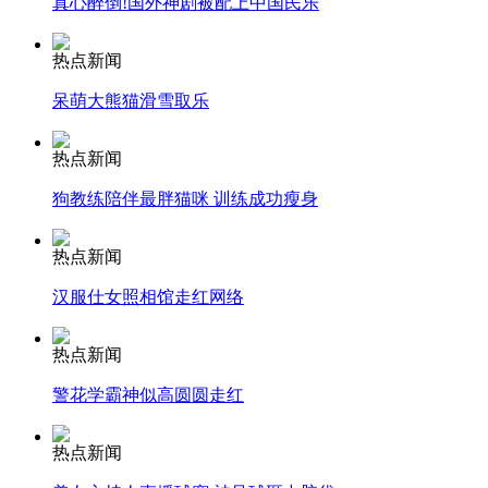
真心醉倒!国外神剧被配上中国民乐
安徽一实载49人客车翻车
热点新闻
呆萌大熊猫滑雪取乐
热点新闻
走！跟着总书记去植树
狗教练陪伴最胖猫咪 训练成功瘦身
消防员救轻生者
花炮节热闹非凡
减压"枕头大战"
热点新闻
汉服仕女照相馆走红网络
热点新闻
纽约上演“枕头大战”
警花学霸神似高圆圆走红
司机酒驾遇交警 急速倒车逃窜
热点新闻