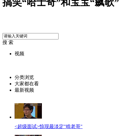
搞笑“哈士奇”和宝宝“飙歌”
搜 索
视频
分类浏览
大家都在看
最新视频
<超级面试>惊现最淡定"啃老哥"