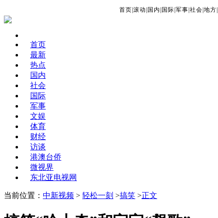
首页
|
滚动
|
国内
|
国际
|
军事
|
社会
|
地方
|
首页
最新
热点
国内
社会
国际
军事
文娱
体育
财经
访谈
港澳台侨
微视界
东北亚电视网
当前位置：
中新视频
>
轻松一刻
>
搞笑
>
正文