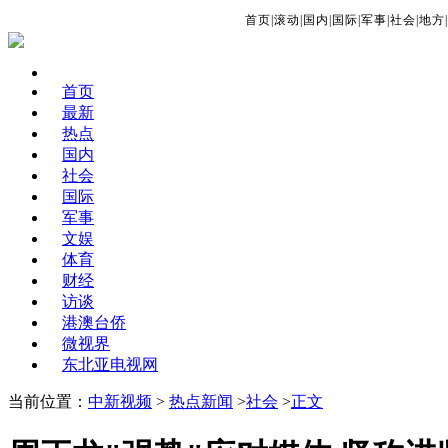
首页
|
滚动
|
国内
|
国际
|
军事
|
社会
|
地方
|
首页
最新
热点
国内
社会
国际
军事
文娱
体育
财经
访谈
港澳台侨
微视界
东北亚电视网
当前位置：
中新视频
>
热点新闻
>
社会
>
正文