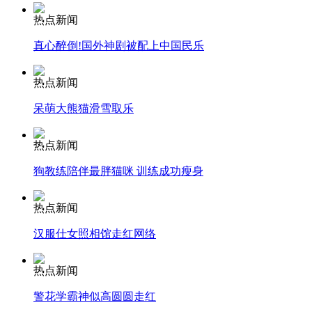
热点新闻
安徽一实载49人客车翻车
真心醉倒!国外神剧被配上中国民乐
热点新闻
呆萌大熊猫滑雪取乐
走！跟着总书记去植树
热点新闻
消防员救轻生者
花炮节热闹非凡
减压"枕头大战"
狗教练陪伴最胖猫咪 训练成功瘦身
热点新闻
汉服仕女照相馆走红网络
纽约上演“枕头大战”
热点新闻
司机酒驾遇交警 急速倒车逃窜
警花学霸神似高圆圆走红