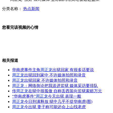
分类名称：
热点新闻
乌克兰东部城市发生连环爆炸
您看完该视频的心情
搂女开房假和尚兄弟已被刑拘
相关报道
美法官拒绝公布拉登被击毙视频
华南虎事件主角
周正龙
出狱回家 有很多话要说
周正龙
出狱回到家中 不许媒体拍照和录音
周正龙
出狱回家 不许媒体拍照和录音
周正龙
：网络舆论把我送进监狱 媒体采访要排队
9岁男孩过马路被卷奔驰车下丧命
传
周正龙
在狱中很孤傲 自称丢西装向监狱索赔万元
“华南虎事件”
周正龙
今天出狱 表现一般
周正龙
今日刑满释放 狱中几乎不提华南虎(图)
周正龙
今出狱 妻子称可能还会上山找老虎