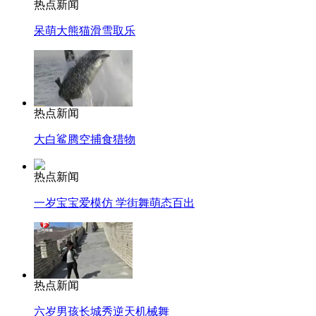
热点新闻
呆萌大熊猫滑雪取乐
热点新闻
大白鲨腾空捕食猎物
热点新闻
一岁宝宝爱模仿 学街舞萌态百出
热点新闻
六岁男孩长城秀逆天机械舞