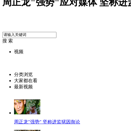
周正龙"强势"应对媒体 坚称
搜 索
视频
分类浏览
大家都在看
最新视频
周正龙"强势" 坚称进监狱因舆论