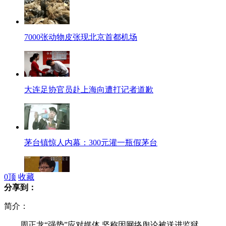
7000张动物皮张现北京首都机场
大连足协官员赴上海向遭打记者道歉
茅台镇惊人内幕：300元灌一瓶假茅台
0
顶
收藏
分享到：
<超级面试>惊现最淡定"啃老哥"
简介：
周正龙“强势”应对媒体 坚称因网络舆论被送进监狱