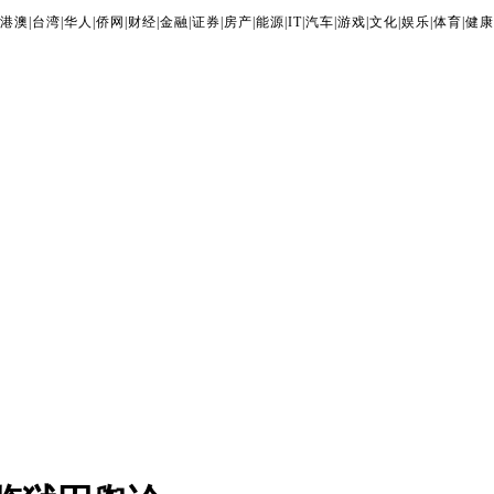
港澳
|
台湾
|
华人
|
侨网
|
财经
|
金融
|
证券
|
房产
|
能源
|
IT
|
汽车
|
游戏
|
文化
|
娱乐
|
体育
|
健康