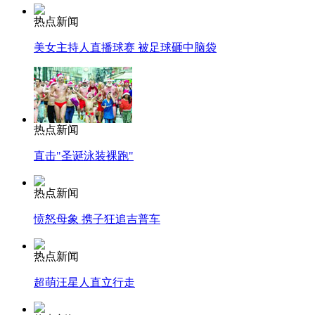
热点新闻
美女主持人直播球赛 被足球砸中脑袋
热点新闻
直击"圣诞泳装裸跑"
热点新闻
愤怒母象 携子狂追吉普车
热点新闻
超萌汪星人直立行走