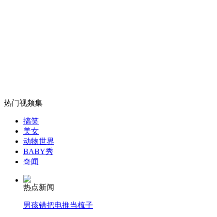
美公布似金属航母掠过太阳表面照片
山西运城恶犬咬伤多人 警民合力深夜将其击毙
女孩北京地铁殴打老人 痛下狠手拳打脚踢
热门视频集
搞笑
无痛分娩是否安全 医生回应
美女
动物世界
BABY秀
外交部：反对强权政治霸凌主义
奇闻
热点新闻
外交部：有关国家言论片面不公正
男孩错把电推当梳子