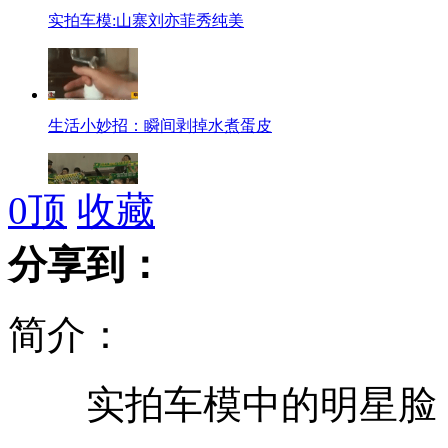
实拍车模:山寨刘亦菲秀纯美
生活小妙招：瞬间剥掉水煮蛋皮
0
顶
收藏
工人体育场：围巾墙构筑绿色激情
分享到：
简介：
菲律宾比基尼小姐大赛火爆上演
实拍车模中的明星脸：
周正龙"强势" 坚称进监狱因舆论