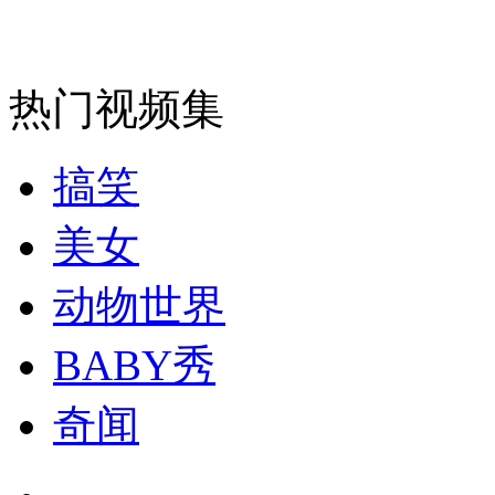
走！跟着总书记去植树
消防员救轻生者
花炮节热闹非凡
减压"枕头大战"
热门视频集
搞笑
纽约上演“枕头大战”
美女
司机酒驾遇交警 急速倒车逃窜
动物世界
BABY秀
奇闻