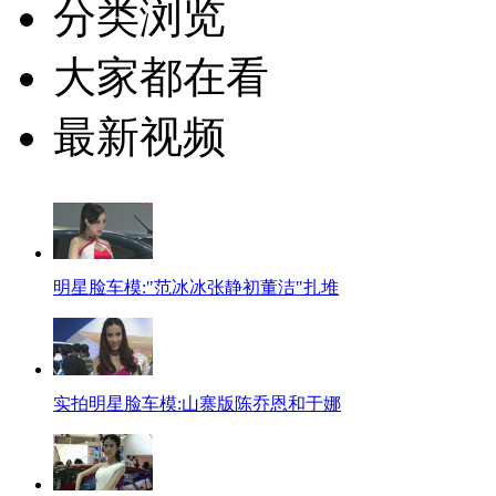
分类浏览
大家都在看
最新视频
明星脸车模:"范冰冰张静初董洁"扎堆
实拍明星脸车模:山寨版陈乔恩和于娜