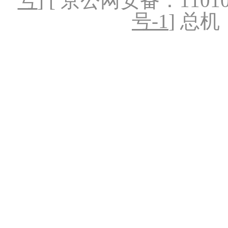
号
] [ 京公网安备：1101020
号-1
] 总机：