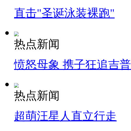
直击"圣诞泳装裸跑"
热点新闻
愤怒母象 携子狂追吉
热点新闻
超萌汪星人直立行走