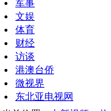
军事
文娱
体育
财经
访谈
港澳台侨
微视界
东北亚电视网