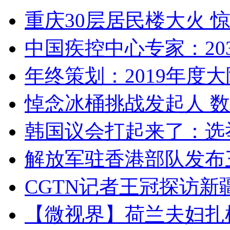
重庆30层居民楼大火
中国疾控中心专家：203
年终策划：2019年度大陆
悼念冰桶挑战发起人 数百
韩国议会打起来了：选举
解放军驻香港部队发布三
CGTN记者王冠探访新疆
【微视界】荷兰夫妇扎根青