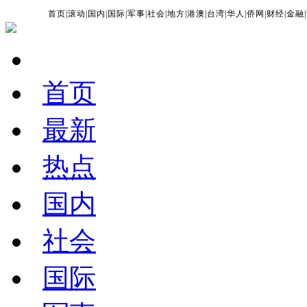
首页
|
滚动
|
国内
|
国际
|
军事
|
社会
|
地方
|
港澳
|
台湾
|
华人
|
侨网
|
财经
|
金融
|
首页
最新
热点
国内
社会
国际