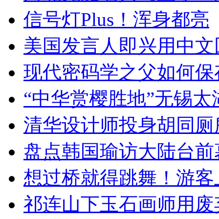
信号灯Plus！浑身都亮
美国发言人即兴用中文
现代密码学之父如何保
“中华赏樱胜地”无锡
清华设计师投身胡同厕
盘点韩国瑜访大陆台前
想过桥就得跳舞！游客
祁连山下玉石画师用废