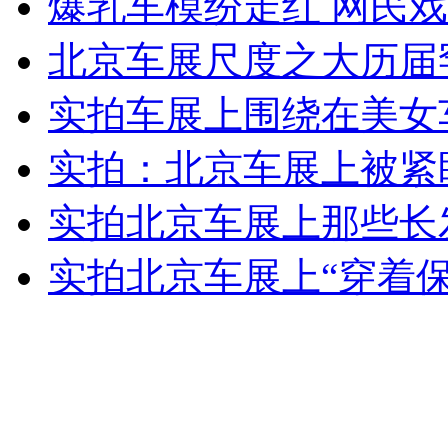
爆乳车模纷走红 网民戏
女孩北京地铁殴打老人 痛下狠手拳打脚踢
北京车展尺度之大历届
无痛分娩是否安全 医生回应
实拍车展上围绕在美女
实拍：北京车展上被紧
外交部：反对强权政治霸凌主义
实拍北京车展上那些长
外交部：有关国家言论片面不公正
实拍北京车展上“穿着
安徽一实载49人客车翻车